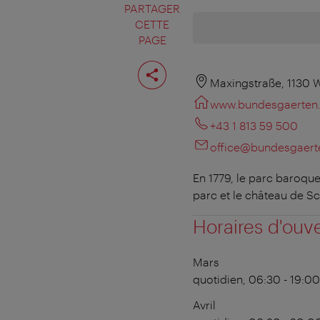
PARTAGER
CETTE
PAGE
Partager
cette
Maxingstraße, 1130 
page
www.bundesgaerten.
+43 1 813 59 500
office@bundesgaert
En 1779, le parc baroqu
parc et le château de S
Horaires d'ouv
Mars
quotidien, 06:30 - 19:00
Avril