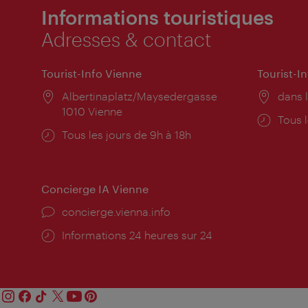
Informations touristiques
Adresses & contact
Tourist-Info Vienne
Tourist-I
Lieu:
Albertinaplatz/Maysedergasse
Lieu:
dans l
1010 Vienne
Horai
Tous l
Horaires
Tous les jours de 9h à 18h
d'ouve
d'ouverture:
Concierge IA Vienne
Ort:
concierge.vienna.info
Öffnungszeiten:
Informations 24 heures sur 24