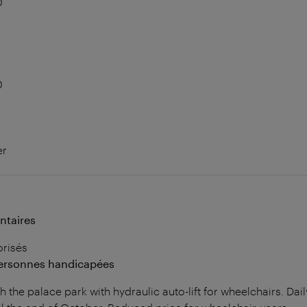
0
0
er
ntaires
orisés
personnes handicapées
h the palace park with hydraulic auto-lift for wheelchairs. D