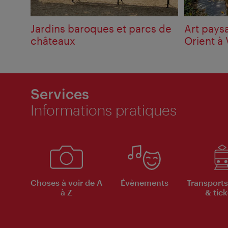
Jardins baroques et parcs de
Art pays
châteaux
Orient à
Services
Informations pratiques
Choses à voir de A
Évènements
Transports
à Z
& tick