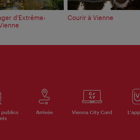
ager d'Extrême-
Courir à Vienne
 Vienne
 publics
Arrivée
Vienna City Card
L'appl
ets