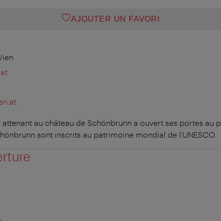
AJOUTER UN FAVORI
Wien
at
en.at
e attenant au château de Schönbrunn a ouvert ses portes au pu
chönbrunn sont inscrits au patrimoine mondial de l'UNESCO.
erture