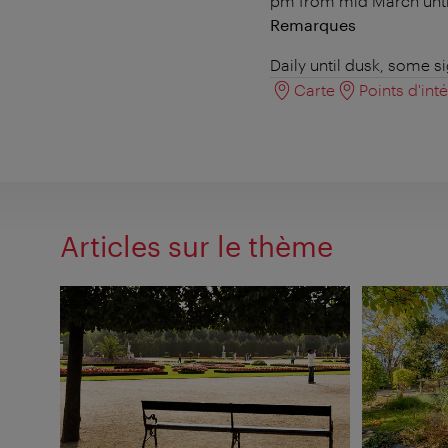
pm from mid March until
Remarques
Daily until dusk, some s
Carte
Points d'int
Articles sur le thème