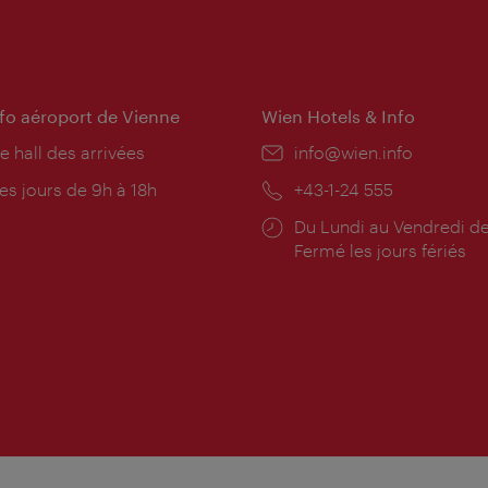
nfo aéroport de Vienne
Wien Hotels & Info
e hall des arrivées
E-
info@wien.info
mail:
res
es jours de 9h à 18h
Téléphone:
+43-1-24 555
rture:
Horaires
Du Lundi au Vendredi de
d'ouverture:
Fermé les jours fériés