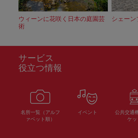
ウィーンに花咲く日本の庭園芸
シェーン
術
サービス
役立つ情報
名所一覧（アルフ
イベント
公共交通
ァベット順）
ケッ