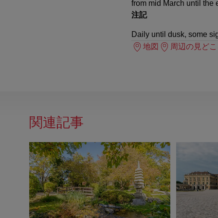
from mid March until the 
注記
Daily until dusk, some si
地図
周辺の見どこ
関連記事