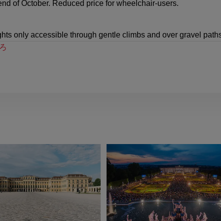
end of October. Reduced price for wheelchair-users.
ghts only accessible through gentle climbs and over gravel paths
ろ