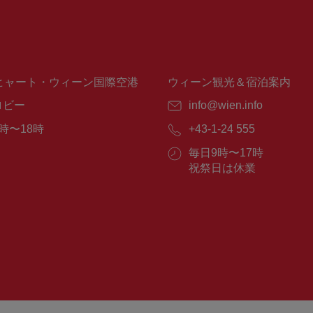
ヒャート・ウィーン国際空港
ウィーン観光＆宿泊案内
ロビー
E
info@wien.info
メ
時〜18時
電
+43-1-24 555
ー
話
ル：
営
毎日9時〜17時
番
業
祝祭日は休業
号：
時
間：