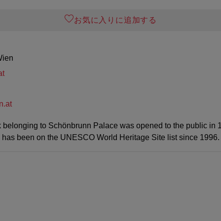
お気に入りに追加する
Wien
at
n.at
belonging to Schönbrunn Palace was opened to the public in 1
 has been on the UNESCO World Heritage Site list since 1996.