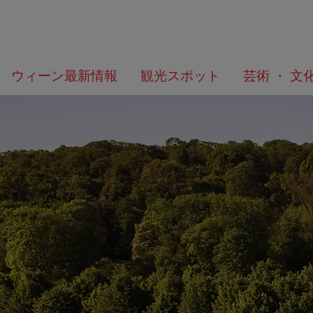
メ
こ
何
ウィーン最新情報
観光スポット
芸術 ・ 文
ニ
の
を
ュ
ペ
お
ー
ー
探
へ
ジ
し
の
で
ト
す
ッ
か？
プ
へ