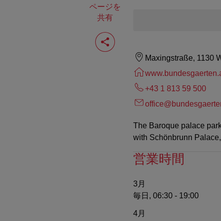
ページを
共有
ペ
ー
ジ
Maxingstraße, 1130 
を
共
www.bundesgaerten.
有
す
+43 1 813 59 500
る
office@bundesgaerte
The Baroque palace park 
with Schönbrunn Palace,
営業時間
3月
毎日, 06:30 - 19:00
4月