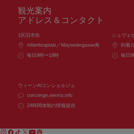
観光案内
アドレス＆コンタクト
1区旧市街
シュヴェ
場
Albertinaplatz／Maysedergasse角
場
到着
所：
所：
営
毎日9時〜18時
営
毎日9
業
業
時
時
間：
間：
ウィーンAIコンシェルジュ
concierge.vienna.info
24時間体制の情報提供