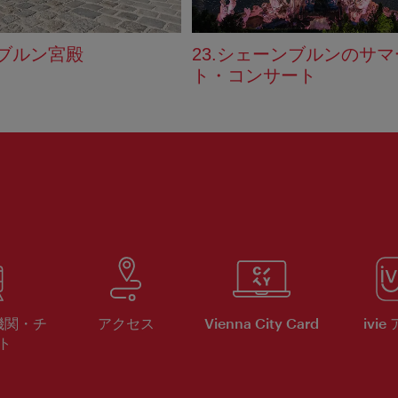
ブルン宮殿
23.シェーンブルンのサ
ト・コンサート
機関・チ
アクセス
Vienna City Card
ivie
ト