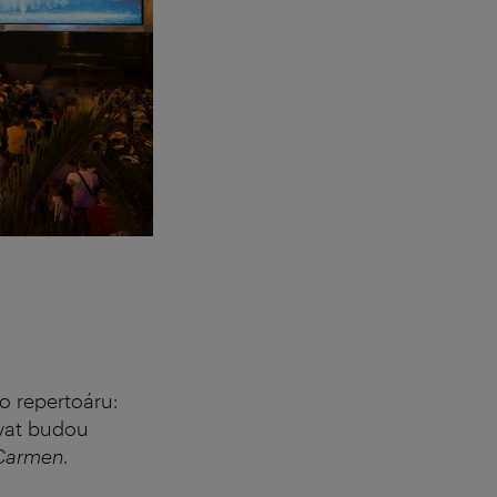
o repertoáru:
vat budou
Carmen
.