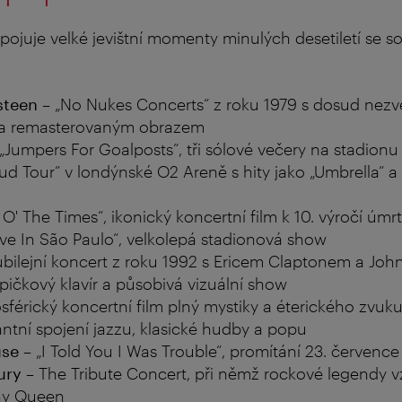
 spojuje velké jevištní momenty minulých desetiletí se 
steen
– „No Nukes Concerts“ z roku 1979 s dosud nezv
 a remasterovaným obrazem
„Jumpers For Goalposts“, tři sólové večery na stadio
ud Tour“ v londýnské O2 Areně s hity jako „Umbrella“ 
O' The Times“, ikonický koncertní film k 10. výročí úmrt
ive In São Paulo“, velkolepá stadionová show
ubilejní koncert z roku 1992 s Ericem Claptonem a J
pičkový klavír a působivá vizuální show
férický koncertní film plný mystiky a éterického zvuk
antní spojení jazzu, klasické hudby a popu
se
– „I Told You I Was Trouble“, promítání 23. července (
ury
– The Tribute Concert, při němž rockové legendy v
ny Queen