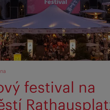
éna
ový festival na
stí Rathausplat