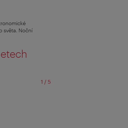
stronomické
o světa. Noční
letech
z
1
/
5