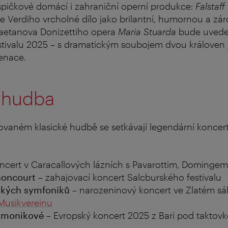
špičkové domácí i zahraniční operní produkce:
Falstaff
e Verdiho vrcholné dílo jako brilantní, humornou a zá
Gaetanova Donizettiho opera
Maria Stuarda
bude uvede
stivalu 2025 – s dramatickým soubojem dvou královen
enace.
á hudba
vaném klasické hudbě se setkávají legendární konce
ncert v Caracallových lázních s Pavarottim, Dominge
noncourt
– zahajovací koncert Salcburského festivalu
ňských symfoniků
– narozeninový koncert ve Zlatém sá
Musikvereinu
harmonikové
– Evropský koncert 2025 z Bari pod taktov