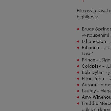
Filmový festival
highlighty:
Bruce Spring
vystoupeními
Ed Sheeran
– 
Rihanna
– „Lo
Love“
Prince
– „Sign 
Coldplay
– „L
Bob Dylan
– j
Elton John
– š
Aurora
– atmos
Laufey
– eleg
Amy Winehou
Freddie Merc
odkazu skupi