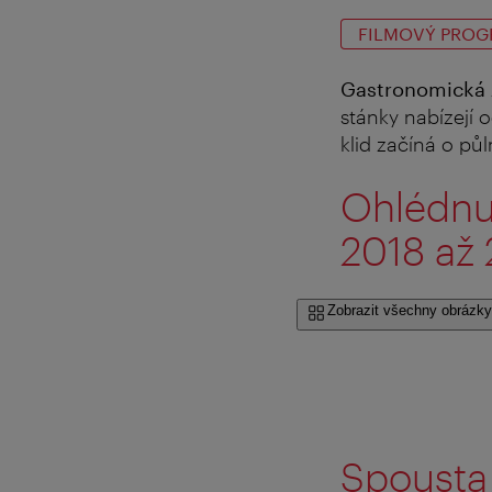
FILMOVÝ PROG
Gastronomická
stánky nabízejí 
klid začíná o půl
Ohlédnut
2018 až
Zobrazit všechny obrázky
Spousta