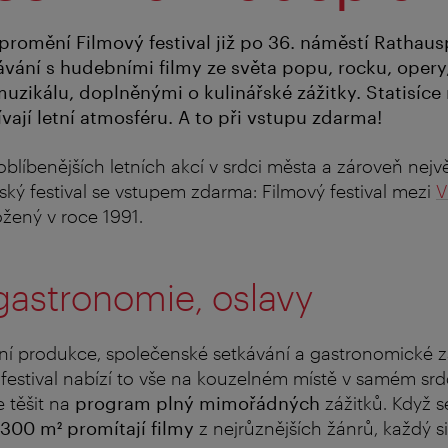
promění Filmový festival již po 36. náměstí Rathaus
ávání s hudebními filmy ze světa popu, rocku, opery,
uzikálu, doplněnými o kulinářské zážitky. Statisíce
ívají letní atmosféru. A to při vstupu zdarma!
oblíbenějších letních akcí v srdci města a zároveň nejv
ářský festival se vstupem zdarma:
Filmový festival mezi
V
žený v roce 1991.
gastronomie, oslavy
ní produkce, společenské setkávání a gastronomické z
 festival nabízí to vše na kouzelném místě v samém srd
 těšit na
program plný mimořádných
zážitků. Když s
300 m² promítají filmy
z nejrůznějších žánrů, každý si