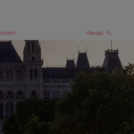
tování
Hledat
HLEDAT
na mapě