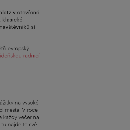
platz v otevřené
 klasické
 návštěvníků si
ětší evropský
ídeňskou radnicí
ážitky na vysoké
ci města. V roce
e každý večer na
 tu najde to své.