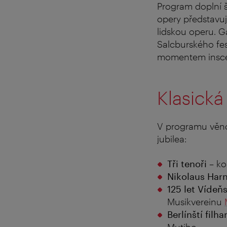
Program doplní 
opery představuj
lidskou operu. 
Salcburského fe
momentem insc
Klasick
V programu věno
jubilea:
Tři tenoři
– ko
Nikolaus Har
125 let Víde
Musikvereinu
Berlínští fil
Mutiho