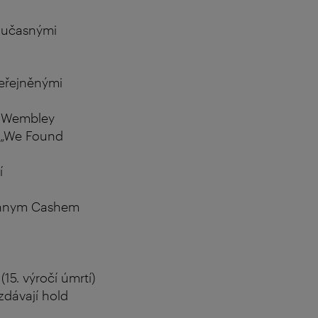
současnými
eřejněnými
nu Wembley
a „We Found
í
ohnnym Cashem
u
15. výročí úmrtí)
zdávají hold