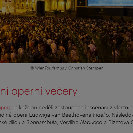
© WienTourismus / Christian Stemper
ní operní večery
opera
je každou neděli zastoupena inscenací z vlastníh
jediná opera Ludwiga van Beethovena
Fidelio
. Následo
ské dílo
La Sonnambula
, Verdiho
Nabucco
a Bizetova