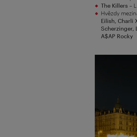
The Killers
– L
Hvězdy meziná
Eilish, Charl
Scherzinger, 
A$AP Rocky