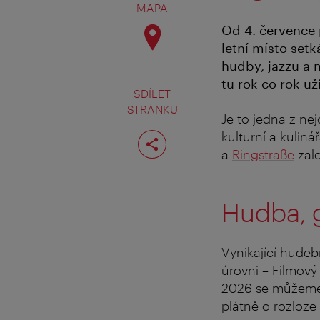
MAPA
Od 4. července 
letní místo setk
hudby, jazzu a m
tu rok co rok už
SDÍLET
STRÁNKU
Je to jedna z nej
Rozdělit
kulturní a kulin
stranu
a
Ringstraße
zalo
Hudba, 
Vynikající hudeb
úrovni – Filmový
2026 se můžeme
plátně o rozloze