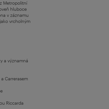
z Metropolitní
roveň hluboce
na v záznamu
 jako vrcholným
rty a významná
m a Carrerasem
le
kou Riccarda