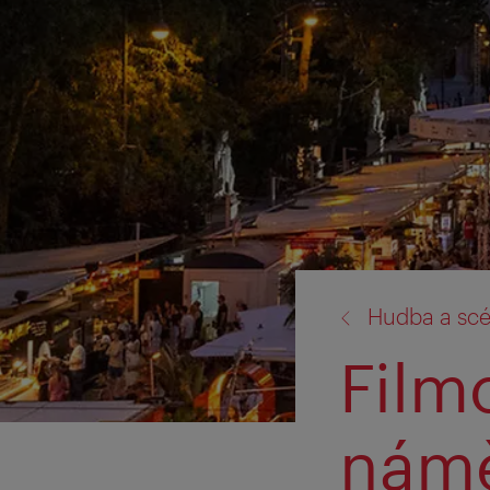
zpět
Hudba a sc
na:
Film
námě