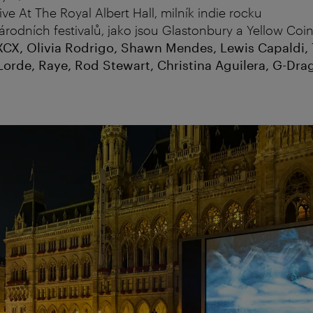
ive At The Royal Albert Hall, milník indie rocku
rodních festivalů, jako jsou Glastonbury a Yellow Coi
i XCX, Olivia Rodrigo, Shawn Mendes, Lewis Capaldi, 
Lorde, Raye, Rod Stewart, Christina Aguilera, G-Drag