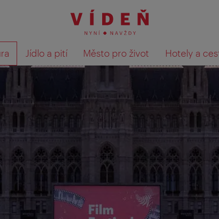
ura
Jídlo a pití
Město pro život
Hotely a ces
Výsledky hledání zobrazit 