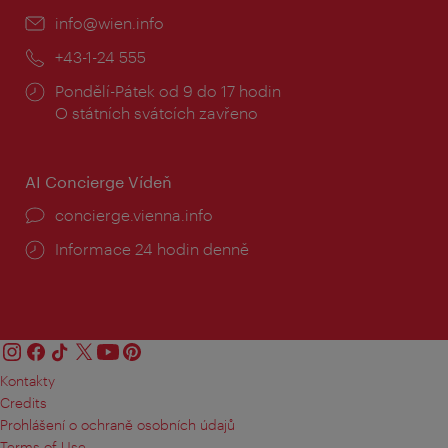
E-
info@wien.info
mail:
Telefon:
+43-1-24 555
Provozní
Pondělí-Pátek od 9 do 17 hodin
doba:
O státních svátcích zavřeno
AI Concierge Vídeň
concierge.vienna.info
Informace 24 hodin denně
Kontakty
Credits
Prohlášení o ochraně osobních údajů
Terms of Use