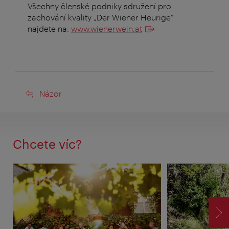
Všechny členské podniky sdružení pro
zachování kvality „Der Wiener Heurige“
najdete na:
www.wienerwein.at
Názor
Názor
Chcete víc?
VP