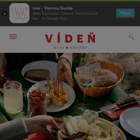
ivie - Vienna Guide
View
WienTourismus / Vienna Tourist Board
free - In Google Play
Zobrazit/skrýt
Hled
navigační
panel
Přejít
Přejít
na
k obsahu
procházení