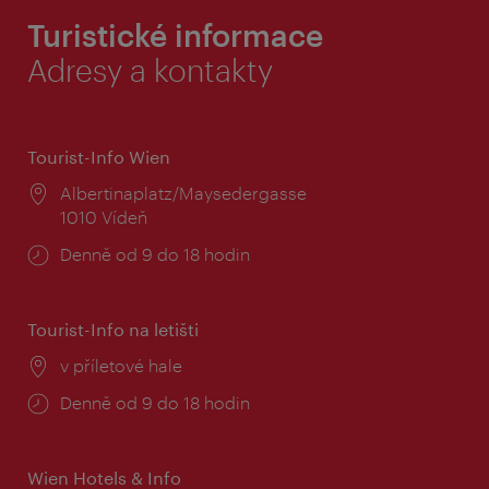
Turistické informace
Adresy a kontakty
Tourist-Info Wien
Místo:
Albertinaplatz/Maysedergasse
1010 Vídeň
Provozní
Denně od 9 do 18 hodin
doba:
Tourist-Info na letišti
Místo:
v příletové hale
Provozní
Denně od 9 do 18 hodin
doba:
Wien Hotels & Info