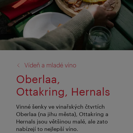
zpět
Vídeň a mladé víno
na:
Oberlaa,
Ottakring, Hernals
Vinné šenky ve vinařských čtvrtích
Oberlaa (na jihu města), Ottakring a
Hernals jsou většinou malé, ale zato
nabízejí to nejlepší víno.