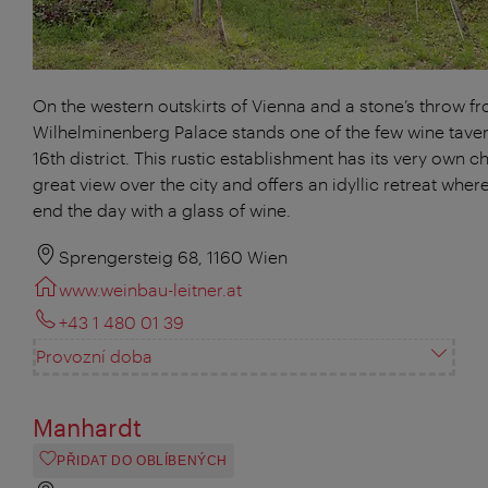
On the western outskirts of Vienna and a stone’s throw f
Wilhelminenberg Palace stands one of the few wine taver
16th district. This rustic establishment has its very own 
great view over the city and offers an idyllic retreat whe
end the day with a glass of wine.
Sprengersteig 68, 1160 Wien
www.weinbau-leitner.at
+43 1 480 01 39
Provozní doba
Manhardt
PŘIDAT DO OBLÍBENÝCH