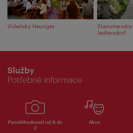
Vídeňský Heuriger
Stammersdorf,
Jedlersdorf
Služby
Potřebné informace
Pamětihodnosti od A do
Akce
Z