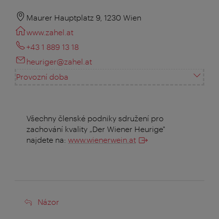
Maurer Hauptplatz 9, 1230 Wien
www.zahel.at
+43 1 889 13 18
heuriger@zahel.at
Provozní doba
Všechny členské podniky sdružení pro
zachování kvality „Der Wiener Heurige"
najdete na:
www.wienerwein.at
Názor
Názor