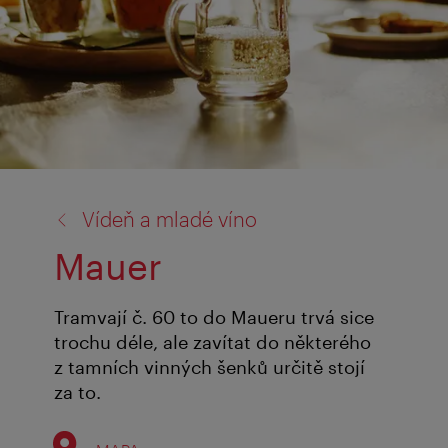
zpět
Vídeň a mladé víno
na:
Mauer
Tramvají č. 60 to do Maueru trvá sice
trochu déle, ale zavítat do některého
z tamních vinných šenků určitě stojí
za to.