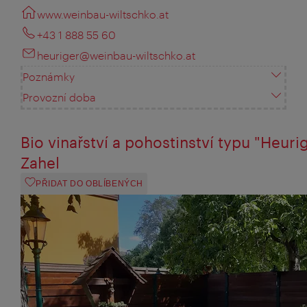
www.weinbau-wiltschko.at
+43 1 888 55 60
heuriger@weinbau-wiltschko.at
Poznámky
Provozní doba
Bio vinařství a pohostinství typu "Heuri
Zahel
PŘIDAT DO OBLÍBENÝCH