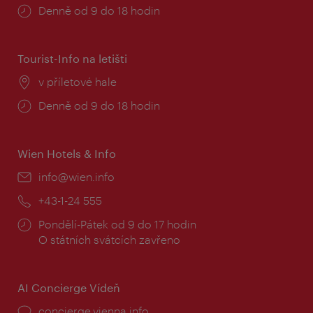
Provozní
Denně od 9 do 18 hodin
doba:
Tourist-Info na letišti
Místo:
v příletové hale
Provozní
Denně od 9 do 18 hodin
doba:
Wien Hotels & Info
E-
info@wien.info
mail:
Telefon:
+43-1-24 555
Provozní
Pondělí-Pátek od 9 do 17 hodin
doba:
O státních svátcích zavřeno
AI Concierge Vídeň
concierge.vienna.info