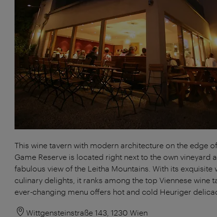
This wine tavern with modern architecture on the edge of
Game Reserve is located right next to the own vineyard a
fabulous view of the Leitha Mountains. With its exquisite
culinary delights, it ranks among the top Viennese wine t
ever-changing menu offers hot and cold Heuriger delicac
Wittgensteinstraße 143, 1230 Wien