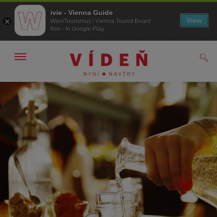
ivie - Vienna Guide
View
WienTourismus / Vienna Tourist Board
free - In Google Play
Zobrazit/skrýt
Hled
navigační
panel
Přejít
Přejít
na
k obsahu
procházení