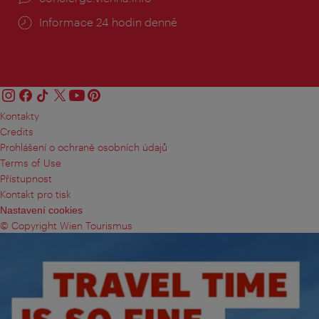
Informace 24 hodin denně
Kontakty
Credits
Prohlášení o ochraně osobních údajů
Terms of Use
Přístupnost
Kontakt pro tisk
Nastavení cookies
© Copyright Wien Tourismus