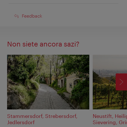
Feedback
Feedback
Non siete ancora sazi?
AV
Stammersdorf, Strebersdorf,
Neustift, Heil
Jedlersdorf
Sievering, Gr