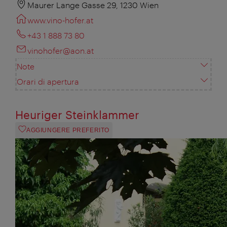
Maurer Lange Gasse 29, 1230 Wien
www.vino-hofer.at
+43 1 888 73 80
vinohofer@aon.at
Note
Orari di apertura
Heuriger Steinklammer
AGGIUNGERE PREFERITO