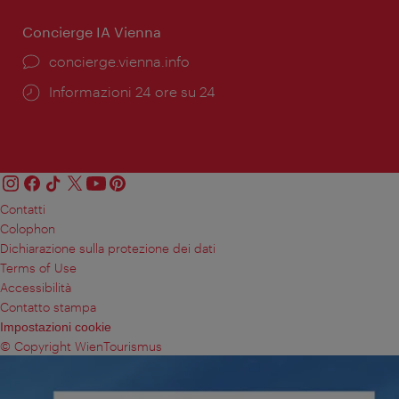
Concierge IA Vienna
Ort:
concierge.vienna.info
Öffnungszeiten:
Informazioni 24 ore su 24
Contatti
Colophon
Dichiarazione sulla protezione dei dati
Terms of Use
Accessibilità
Contatto stampa
Impostazioni cookie
© Copyright WienTourismus