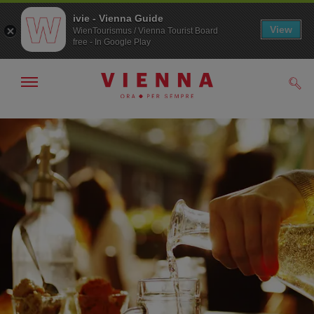
ivie - Vienna Guide
View
WienTourismus / Vienna Tourist Board
free - In Google Play
Mostra/nascondi
Cerc
navigazione
Alla
Al
navigazione
contenuto