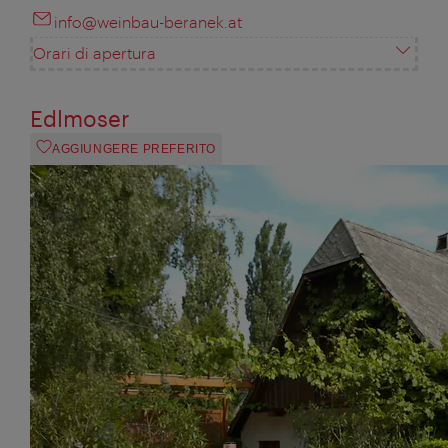
info@weinbau-beranek.at
Orari di apertura
Edlmoser
AGGIUNGERE PREFERITO