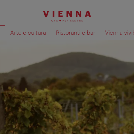
à
Arte e cultura
Ristoranti e bar
Vienna vivi
Mostra i risultati della ricerca su