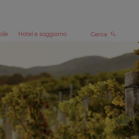
bile
Hotel e soggiorno
Cerca
CERCA
lla mappa