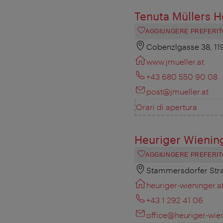
Tenuta Müllers H
AGGIUNGERE PREFERIT
Cobenzlgasse 38, 11
www.jmueller.at
+43 680 550 90 08
post@jmueller.at
Orari di apertura
Heuriger Wienin
AGGIUNGERE PREFERIT
Stammersdorfer Stra
heuriger-wieninger.a
+43 1 292 41 06
office@heuriger-wien