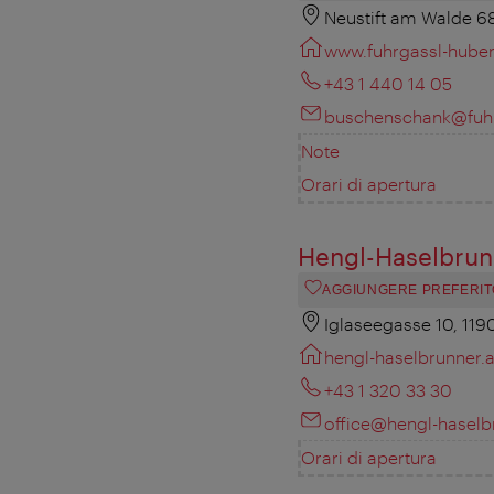
Neustift am Walde 6
www.fuhrgassl-huber
+43 1 440 14 05
buschenschank@fuhr
Note
Orari di apertura
Hengl-Haselbrun
AGGIUNGERE PREFERIT
Iglaseegasse 10, 119
hengl-haselbrunner.a
+43 1 320 33 30
office@hengl-haselb
Orari di apertura