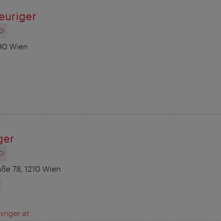
euriger
O
90 Wien
ger
O
ße 78, 1210 Wien
t
inger.at