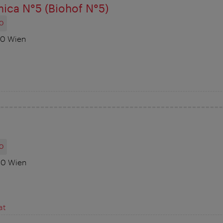
mica N°5 (Biohof N°5)
O
10 Wien
O
10 Wien
at