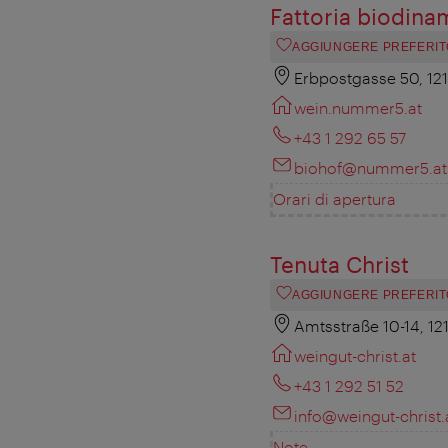
Fattoria biodina
AGGIUNGERE PREFERIT
Erbpostgasse 50, 12
wein.nummer5.at
+43 1 292 65 57
biohof@nummer5.at
Orari di apertura
Tenuta Christ
AGGIUNGERE PREFERIT
Amtsstraße 10-14, 12
weingut-christ.at
+43 1 292 51 52
info@weingut-christ.
Note