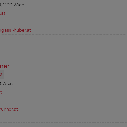
8, 1190 Wien
.at
gassl-huber.at
ner
O
0 Wien
t
runner.at