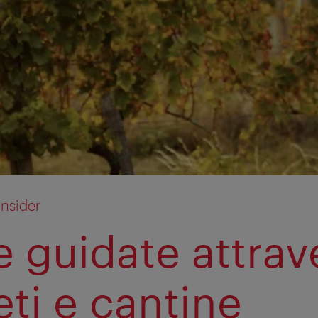
insider
te guidate attrav
eti e cantine