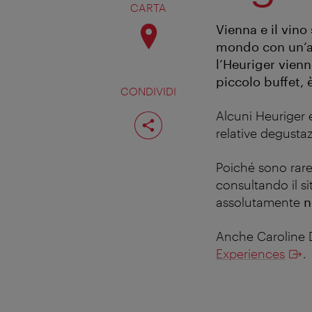
CARTA
Vienna e il vino
mondo con un’are
l’Heuriger vienn
piccolo buffet, 
CONDIVIDI
Condividi
Alcuni Heuriger e
pagina
relative degustaz
Poiché sono rare 
consultando il si
assolutamente
n
Anche Caroline D
Experiences
.