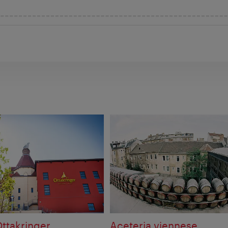
Ottakringer
Aceteria viennese