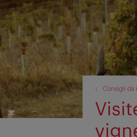
torna
Consigli da 
a:
Visi
vign