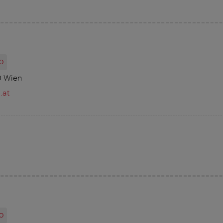
O
0 Wien
.at
O