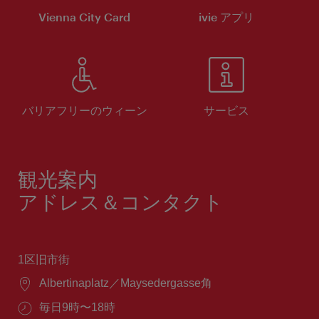
Vienna City Card
ivie アプリ
バリアフリーのウィーン
サービス
観光案内
アドレス＆コンタクト
1区旧市街
場
Albertinaplatz／Maysedergasse角
所：
営
毎日9時〜18時