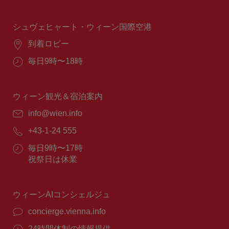
業
時
間：
シュヴェヒャート・ウィーン国際空港
場
到着ロビー
所：
営
毎日9時〜18時
業
時
間：
ウィーン観光＆宿泊案内
E
info@wien.info
メ
電
+43-1-24 555
ー
話
ル：
営
毎日9時〜17時
番
業
祝祭日は休業
号：
時
間：
ウィーンAIコンシェルジュ
concierge.vienna.info
24時間体制の情報提供