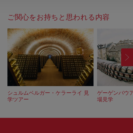
ー
ド
ご関心をお持ちと思われる内容
バ
ッ
ク
進
む
シュルムベルガー・ケラーライ 見
ゲーゲンバウ
学ツアー
場見学