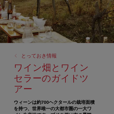
戻
とっておき情報
る:
ワイン畑とワイン
セラーのガイドツ
アー
ウィーンは約700ヘクタールの栽培面積
を持つ、世界唯一の大都市圏の一大ワ