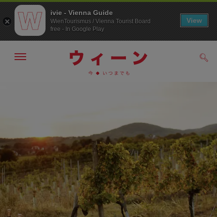
ivie - Vienna Guide
View
WienTourismus / Vienna Tourist Board
free - In Google Play
メ
検
ニ
索
ュ
メ
こ
す
ー
る
ニ
の
の
ュ
ペ
表
ー
ー
示・
非
へ
ジ
表
の
示
ト
ッ
プ
へ