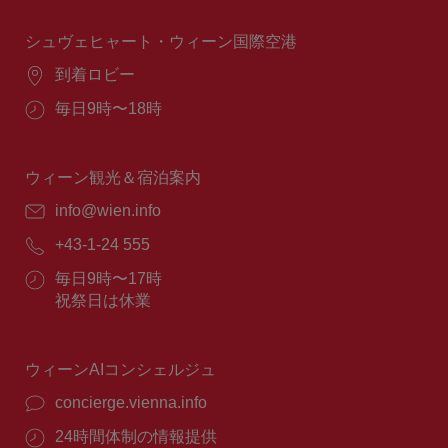
時
間：
シュヴェヒャート・ウィーン国際空港
場
到着ロビー
所：
営
毎日9時〜18時
業
時
間：
ウィーン観光＆宿泊案内
E
info@wien.info
メ
電
+43-1-24 555
ー
話
ル：
営
毎日9時〜17時
番
業
祝祭日は休業
号：
時
間：
ウィーンAIコンシェルジュ
concierge.vienna.info
24時間体制の情報提供