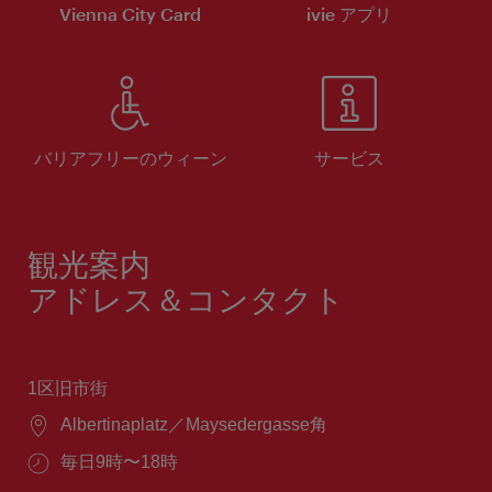
Vienna City Card
ivie アプリ
バリアフリーのウィーン
サービス
観光案内
アドレス＆コンタクト
1区旧市街
場
Albertinaplatz／Maysedergasse角
所：
営
毎日9時〜18時
業