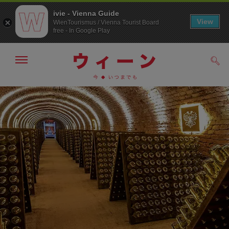
ivie - Vienna Guide
View
WienTourismus / Vienna Tourist Board
free - In Google Play
メ
検
ニ
索
ュ
メ
こ
す
ー
る
ニ
の
の
ュ
ペ
表
ー
ー
示・
非
へ
ジ
表
の
示
ト
ッ
プ
へ