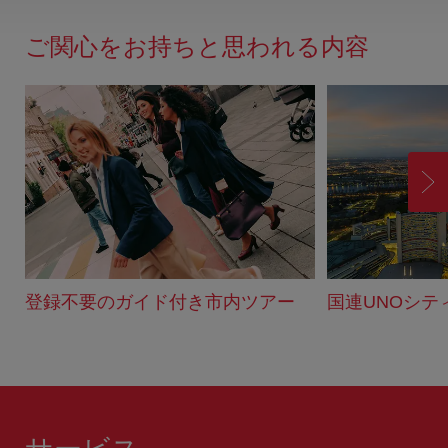
ー
ド
ご関心をお持ちと思われる内容
バ
ッ
ク
進
む
登録不要のガイド付き市内ツアー
国連UNOシテ