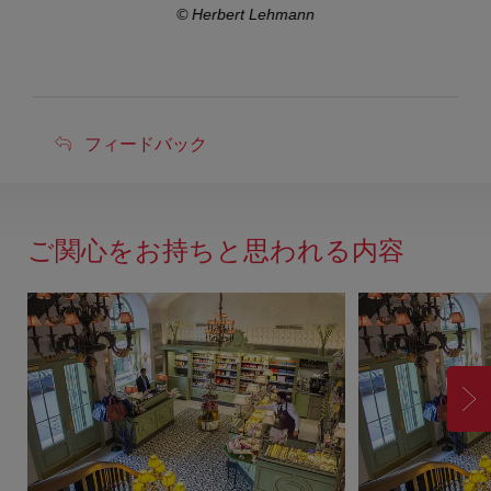
© Herbert Lehmann
フ
フィードバック
ィ
ー
ド
ご関心をお持ちと思われる内容
バ
ッ
ク
進
む