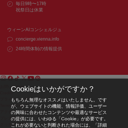
話
ル：
営
毎日9時〜17時
番
業
祝祭日は休業
号：
時
間：
ウィーンAIコンシェルジュ
concierge.vienna.info
24時間体制の情報提供
お問い合わせ
Cookieはいかがですか？
Credits
もちろん無理なオススメはいたしません。です
プライバシーポリシー
が、ウェブサイトの機能、情報評価、ユーザー
Terms of Use
の興味に合わせたコンテンツや最適なサービス
アクセシビリティ
の提供には、いわゆる「Cookie」が必要です。
プレス連絡先
これが必要ないと判断された場合には、「詳細
クッキーの設定