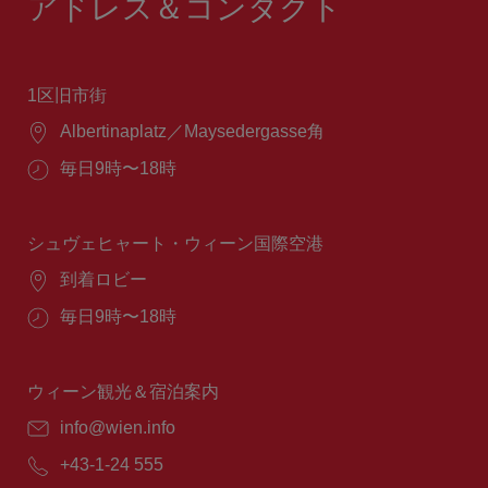
アドレス＆コンタクト
1区旧市街
場
Albertinaplatz／Maysedergasse角
所：
営
毎日9時〜18時
業
時
間：
シュヴェヒャート・ウィーン国際空港
場
到着ロビー
所：
営
毎日9時〜18時
業
時
間：
ウィーン観光＆宿泊案内
E
info@wien.info
メ
電
+43-1-24 555
ー