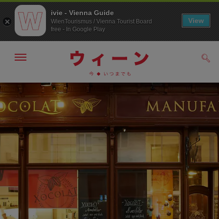
ivie - Vienna Guide
View
WienTourismus / Vienna Tourist Board
free - In Google Play
メ
検
ニ
索
ュ
メ
こ
す
ー
る
ニ
の
の
ュ
ペ
表
ー
ー
示・
非
へ
ジ
表
の
示
ト
ッ
プ
へ