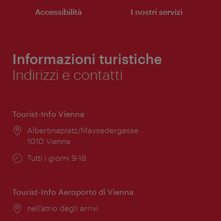
Accessibilità
I nostri servizi
Informazioni turistiche
Indirizzi e contatti
Tourist-Info Vienna
Posizione:
Albertinaplatz/Maysedergasse
1010 Vienna
Orari
Tutti i giorni 9-18
di
apertura:
Tourist-Info Aeroporto di Vienna
Posizione:
nell’atrio degli arrivi