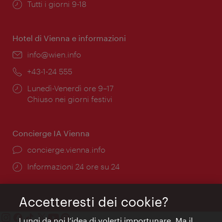
Orari
Tutti i giorni 9-18
di
apertura:
Hotel di Vienna e informazioni
Email:
info@wien.info
Telefono:
+43-1-24 555
Orari
Lunedì-Venerdì ore 9–17
di
Chiuso nei giorni festivi
apertura:
Concierge IA Vienna
Ort:
concierge.vienna.info
Öffnungszeiten:
Informazioni 24 ore su 24
Accetteresti dei cookie?
Lungi da noi l’idea di volerti importunare. Ma il