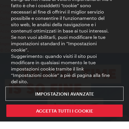
fatto è che i cosiddetti “cookie” sono
Contatti
necessari al fine di offrirvi il miglior servizio
Colophon
possibile e consentire il funzionamento del
Dichiarazione sulla protezione dei dati
sito web, le analisi della navigazione e i
Terms of Use
contenuti ottimizzati in base ai tuoi interessi.
Accessibilità
Se non vuoi abilitarli, puoi modificare le tue
Contatto stampa
impostazioni standard in “Impostazioni
Impostazioni cookie
cookie”.
© Copyright WienTourismus
Suggerimento: quando visiti il sito puoi
modificare in qualsiasi momento le tue
impostazioni cookie tramite il link
“Impostazioni cookie” a piè di pagina alla fine
del sito.
IMPOSTAZIONI AVANZATE
ACCETTA TUTTI I COOKIE