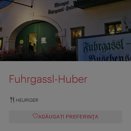
Fuhrgassl-Huber
HEURIGER
ADĂUGAȚI PREFERINŢA