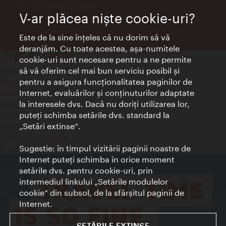
Informații non-stop
V-ar plăcea nişte cookie-uri?
Este de la sine înţeles că nu dorim să vă
deranjăm. Cu toate acestea, aşa-numitele
cookie-uri sunt necesare pentru a ne permite
să vă oferim cel mai bun serviciu posibil şi
Contact
pentru a asigura funcţionalitatea paginilor de
Credits
Internet, evaluărilor şi conţinuturilor adaptate
Declaraţie privind protecţia datelor
la interesele dvs. Dacă nu doriţi utilizarea lor,
Terms of Use
puteţi schimba setările dvs. standard la
Accesibilitate
„Setări extinse“.
Contact presa
Setări module cookie
Sugestie: în timpul vizitării paginii noastre de
© Copyright Wien Tourismus
Internet puteţi schimba în orice moment
setările dvs. pentru cookie-uri, prin
intermediul linkului „Setările modulelor
cookie“ din subsol, de la sfârşitul paginii de
Internet.
SETĂRILE EXTINSE