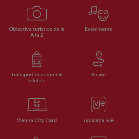
Obiective turistice de la
Evenimente
A la Z
Transport în comun &
Sosire
biletele
Vienna City Card
Aplicaţia ivie