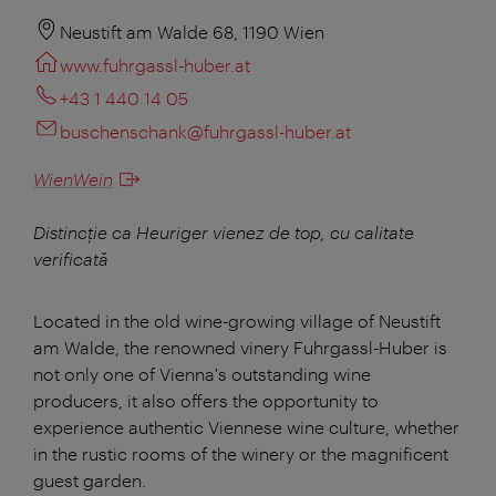
Neustift am Walde 68, 1190 Wien
www.fuhrgassl-huber.at
+43 1 440 14 05
buschenschank@fuhrgassl-huber.at
WienWein
Distincție ca Heuriger vienez de top, cu calitate
verificată
Located in the old wine-growing village of Neustift
am Walde, the renowned vinery Fuhrgassl-Huber is
not only one of Vienna's outstanding wine
producers, it also offers the opportunity to
experience authentic Viennese wine culture, whether
in the rustic rooms of the winery or the magnificent
guest garden.