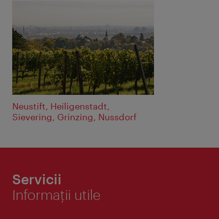
Neustift, Heiligenstadt,
Sievering, Grinzing, Nussdorf
Servicii
Informaţii utile