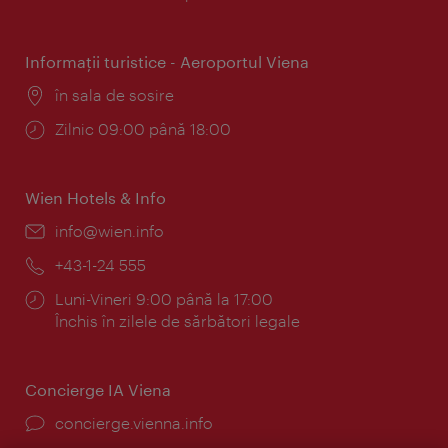
Informaţii turistice - Aeroportul Viena
Locul:
în sala de sosire
Program:
Zilnic 09:00 până 18:00
Wien Hotels & Info
E-
info@wien.info
mail:
Telefon:
+43-1-24 555
Program:
Luni-Vineri 9:00 până la 17:00
Închis în zilele de sărbători legale
Concierge IA Viena
concierge.vienna.info