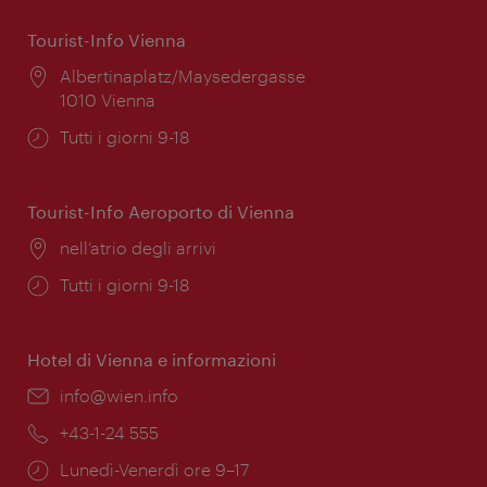
Tourist-Info Vienna
Posizione:
Albertinaplatz/Maysedergasse
1010 Vienna
Orari
Tutti i giorni 9-18
di
apertura:
Tourist-Info Aeroporto di Vienna
Posizione:
nell’atrio degli arrivi
Orari
Tutti i giorni 9-18
di
apertura:
Hotel di Vienna e informazioni
Email:
info@wien.info
Telefono:
+43-1-24 555
Orari
Lunedì-Venerdì ore 9–17