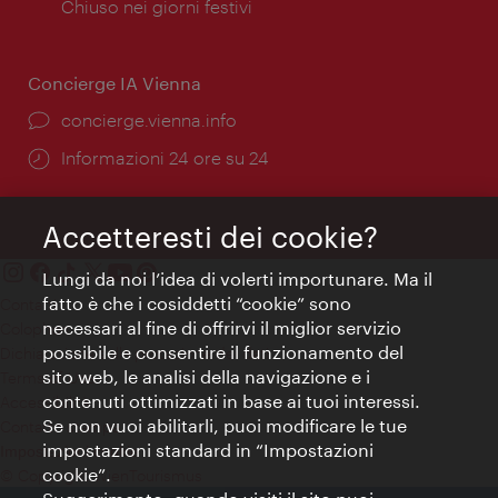
di
Chiuso nei giorni festivi
apertura:
Concierge IA Vienna
Ort:
concierge.vienna.info
Öffnungszeiten:
Informazioni 24 ore su 24
Accetteresti dei cookie?
Lungi da noi l’idea di volerti importunare. Ma il
fatto è che i cosiddetti “cookie” sono
Contatti
necessari al fine di offrirvi il miglior servizio
Colophon
possibile e consentire il funzionamento del
Dichiarazione sulla protezione dei dati
sito web, le analisi della navigazione e i
Terms of Use
contenuti ottimizzati in base ai tuoi interessi.
Accessibilità
Se non vuoi abilitarli, puoi modificare le tue
Contatto stampa
impostazioni standard in “Impostazioni
Impostazioni cookie
cookie”.
© Copyright WienTourismus