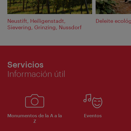
Neustift, Heiligenstadt,
Deleite ecoló
Sievering, Grinzing, Nussdorf
Servicios
Información útil
Monumentos de la A a la
Eventos
Z