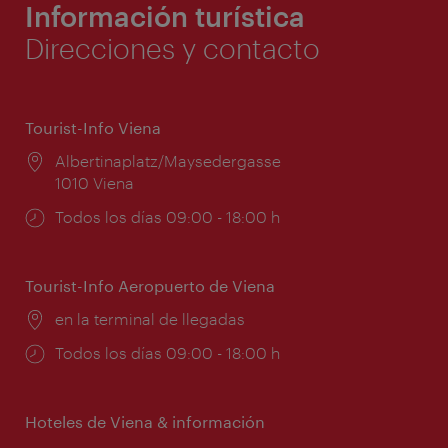
Información turística
Direcciones y contacto
Tourist-Info Viena
Lugar:
Albertinaplatz/Maysedergasse
1010 Viena
Horarios
Todos los días 09:00 - 18:00 h
de
apertura:
Tourist-Info Aeropuerto de Viena
Lugar:
en la terminal de llegadas
Horarios
Todos los días 09:00 - 18:00 h
de
apertura:
Hoteles de Viena & información