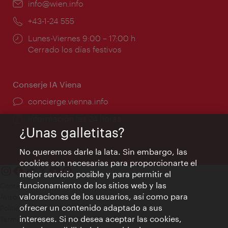
e-
info@wien.info
mail:
Teléfono:
+43-1-24 555
Horarios
Lunes-Viernes 9:00 – 17:00 h
de
Cerrado los días festivos
apertura:
Conserje IA Viena
concierge.vienna.info
Información las 24 horas
¿Unas galletitas?
No queremos darle la lata. Sin embargo, las
cookies son necesarias para proporcionarte el
mejor servicio posible y para permitir el
funcionamiento de los sitios web y las
Contacto
valoraciones de los usuarios, así como para
Aviso legal
ofrecer un contenido adaptado a sus
Política de privacidad de datos
intereses. Si no desea aceptar las cookies,
Terms of Use