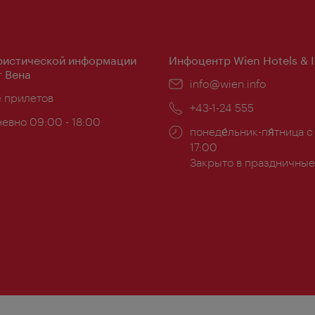
ристической информации
Инфоцентр Wien Hotels & 
 Вена
Эл.
info@wien.info
ложение:
е прилетов
почта:
Телефон:
+43-1-24 555
евно 09:00 - 18:00
Часы
понеде́льник-пя́тница с
ы:
работы:
17:00
Закрыто в праздничные