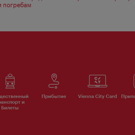
м погребам
щественный
Прибытие
Vienna City Card
Прило
ранспорт и
Билеты