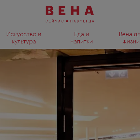
Искусство и
Еда и
Вена д
культура
напитки
жизни
Показать результаты поиска н