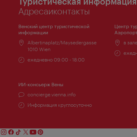
Туристическая информация
Адресаиконтакты
Венский центр туристической
Центр ту
информации
Аэропорт
Расположение:
Albertinaplatz/Maysedergasse
Распо
в зал
1010 Wien
Часы
ежедн
Часы
ежедневно 09:00 - 18:00
работ
работы:
ИИ-консьерж Вены
concierge.vienna.info
Информация круглосуточно