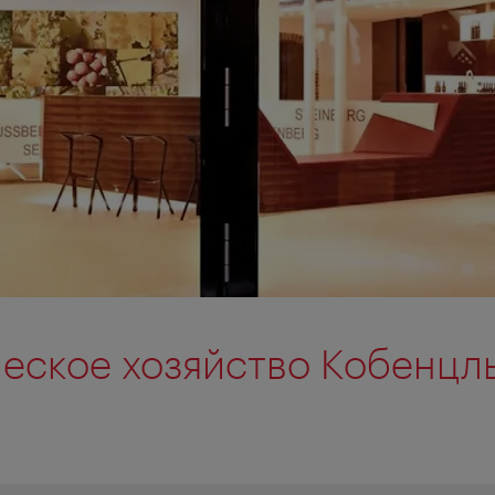
еское хозяйство Кобенцл