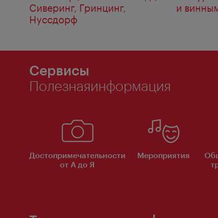
Сиверинг, Гринцинг,
и винны
Нуссдорф
Сервисы
Полезнаяинформация
Достопримечательности
Мероприятия
Об
от А до Я
т