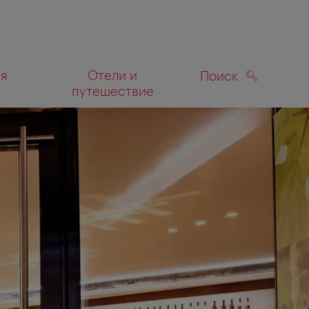
ля
Отели и
Поиск
путешествие
ПОИСК
а карте