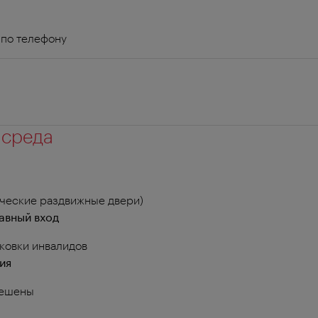
 по телефону
 среда
ические раздвижные двери)
авный вход
ковки инвалидов
ия
решены