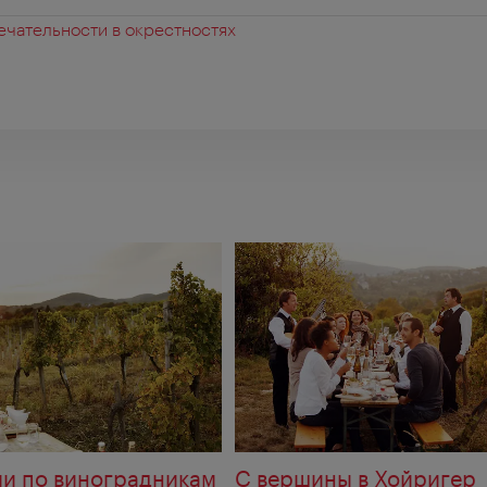
чательности в окрестностях
ии по виноградникам
С вершины в Хойригер