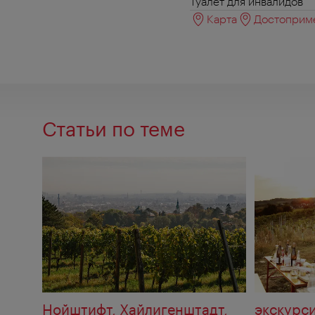
Туалет для инвалидов
Карта
Достоприме
Статьи по теме
Нойштифт, Хайлигенштадт,
экскурс