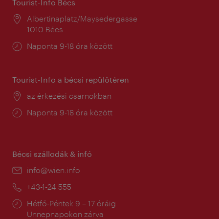
Tourist-Info Bécs
Helyszín:
Albertinaplatz/Maysedergasse
1010 Bécs
Nyitva
Naponta 9-18 óra között
tartás:
Tourist-Info a bécsi repülőtéren
Helyszín:
az érkezési csarnokban
Nyitva
Naponta 9-18 óra között
tartás:
Bécsi szállodák & infó
E-
info@wien.info
mail:
Telefon:
+43-1-24 555
Nyitva
Hétfő-Péntek 9 – 17 óráig
tartás:
Ünnepnapokon zárva