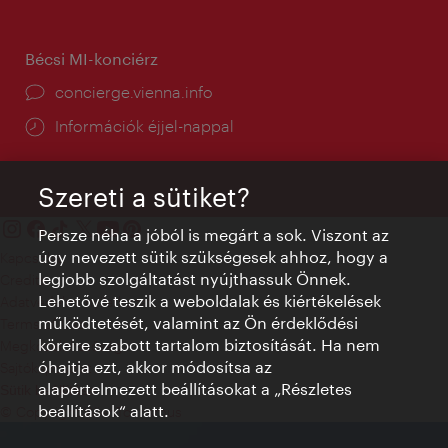
Bécsi MI-konciérz
concierge.vienna.info
Információk éjjel-nappal
Szereti a sütiket?
Persze néha a jóból is megárt a sok. Viszont az
úgy nevezett sütik szükségesek ahhoz, hogy a
Kapcsolat
legjobb szolgáltatást nyújthassuk Önnek.
Credits
Lehetővé teszik a weboldalak és kiértékelések
Adatvédelmi nyilatkozat
működtetését, valamint az Ön érdeklődési
Terms of Use
köreire szabott tartalom biztosítását. Ha nem
Megközelíthetőség
óhajtja ezt, akkor módosítsa az
Sajtókapcsolat
alapértelmezett beállításokat a „Részletes
Sütik beállítása
beállítások“ alatt.
© Copyright WienTourismus