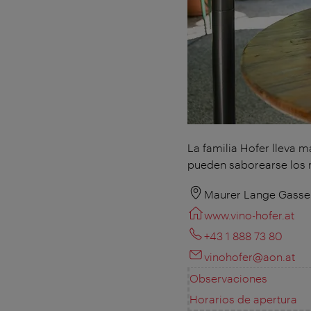
La familia Hofer lleva 
pueden saborearse los m
Maurer Lange Gasse 
www.vino-hofer.at
+43 1 888 73 80
vinohofer@aon.at
Observaciones
Horarios de apertura