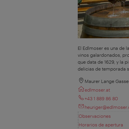
El Edlmoser es una de l
vinos galardonados, proc
que data de 1629, y la pi
delicias de temporada 
Maurer Lange Gasse 
edlmoser.at
+43 1 889 86 80
heuriger@edlmoser
Observaciones
Horarios de apertura