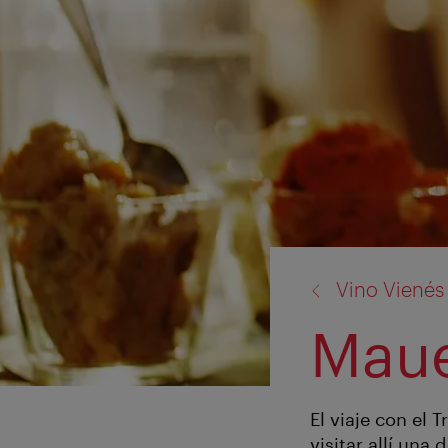
volver
Vino Vienés
a:
Mau
El viaje con el
visitar allí una