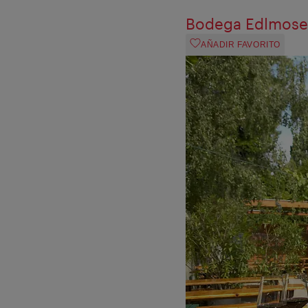
Bodega Edlmose
AÑADIR FAVORITO