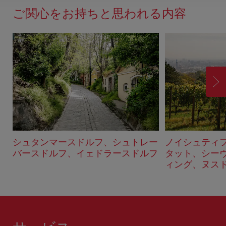
ド
ご関心をお持ちと思われる内容
バ
ッ
ク
進
む
シュタンマースドルフ、シュトレー
ノイシュティ
バースドルフ、イェドラースドルフ
タット、シー
ィング、ヌス