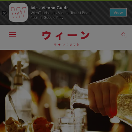
ivie - Vienna Guide
View
WienTourismus / Vienna Tourist Board
free - In Google Play
メ
検
ニ
索
ュ
メ
こ
す
ー
る
ニ
の
の
ュ
ペ
表
ー
ー
示・
非
へ
ジ
表
の
示
ト
ッ
プ
へ