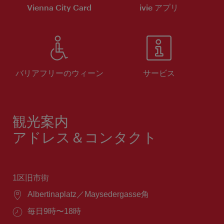
Vienna City Card
ivie アプリ
バリアフリーのウィーン
サービス
観光案内
アドレス＆コンタクト
1区旧市街
場
Albertinaplatz／Maysedergasse角
所：
営
毎日9時〜18時
業