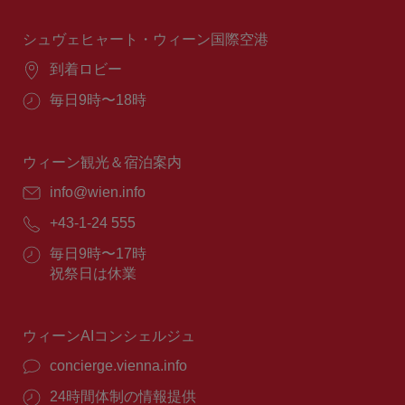
時
間：
シュヴェヒャート・ウィーン国際空港
場
到着ロビー
所：
営
毎日9時〜18時
業
時
間：
ウィーン観光＆宿泊案内
E
info@wien.info
メ
電
+43-1-24 555
ー
話
ル：
営
毎日9時〜17時
番
業
祝祭日は休業
号：
時
間：
ウィーンAIコンシェルジュ
concierge.vienna.info
24時間体制の情報提供