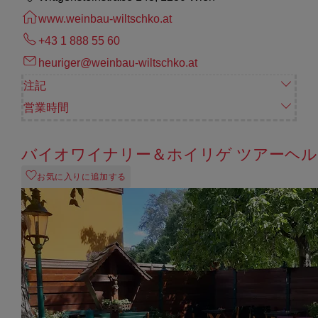
www.weinbau-wiltschko.at
+43 1 888 55 60
heuriger@weinbau-wiltschko.at
注記
営業時間
バイオワイナリー＆ホイリゲ ツアーヘル
お気に入りに追加する