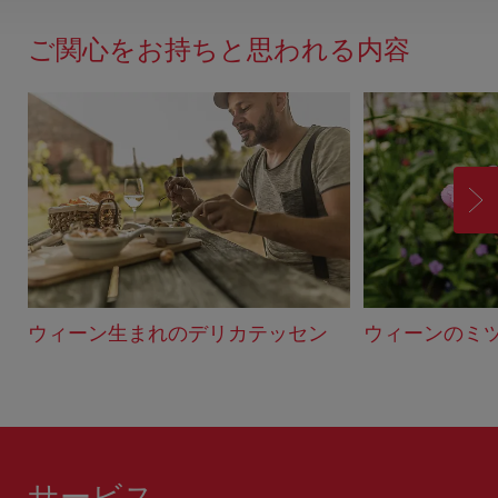
ー
ド
ご関心をお持ちと思われる内容
バ
ッ
ク
進
む
ウィーン生まれのデリカテッセン
ウィーンのミ
サービス