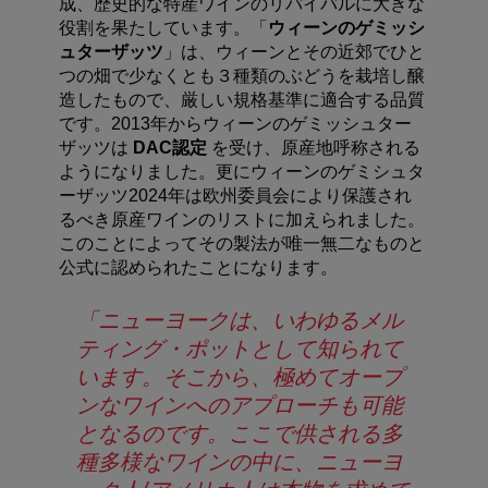
成、歴史的な特産ワインのリバイバルに大きな
役割を果たしています。「
ウィーンのゲミッシ
ュターザッツ
」は、ウィーンとその近郊でひと
つの畑で少なくとも３種類のぶどうを栽培し醸
造したもので、厳しい規格基準に適合する品質
です。2013年からウィーンのゲミッシュター
ザッツは
DAC
認定
を受け、原産地呼称される
ようになりました。更にウィーンのゲミシュタ
ーザッツ2024年は欧州委員会により保護され
るべき原産ワインのリストに加えられました。
このことによってその製法が唯一無二なものと
公式に認められたことになります。
「ニューヨークは、いわゆるメル
ティング・ポットとして知られて
います。そこから、極めてオープ
ンなワインへのアプローチも可能
となるのです。ここで供される多
種多様なワインの中に、ニューヨ