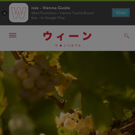
ivie - Vienna Guide
View
WienTourismus / Vienna Tourist Board
free - In Google Play
メ
検
ニ
索
ュ
メ
こ
す
ー
る
ニ
の
の
ュ
ペ
表
ー
ー
示・
非
へ
ジ
表
の
示
ト
ッ
プ
へ