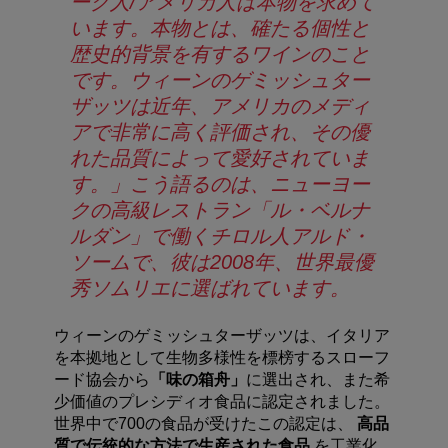
ーク人/アメリカ人は本物を求めて
います。本物とは、確たる個性と
歴史的背景を有するワインのこと
です。ウィーンのゲミッシュター
ザッツは近年、アメリカのメディ
アで非常に高く評価され、その優
れた品質によって愛好されていま
す。」こう語るのは、ニューヨー
クの高級レストラン「ル・ベルナ
ルダン」で働くチロル人アルド・
ソームで、彼は2008年、世界最優
秀ソムリエに選ばれています。
ウィーンのゲミッシュターザッツは、イタリア
を本拠地として生物多様性を標榜するスローフ
ード協会から
「味の箱舟」
に選出され、また希
少価値のプレシディオ食品に認定されました。
世界中で700の食品が受けたこの認定は、
高品
質で伝統的な方法で生産された食品
を工業化