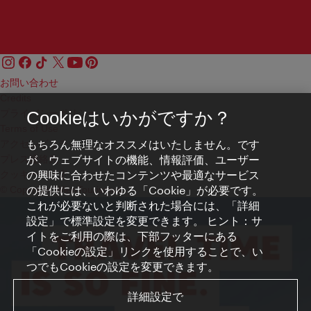
お問い合わせ
Credits
プライバシーポリシー
Cookieはいかがですか？
Terms of Use
もちろん無理なオススメはいたしません。です
アクセシビリティ
が、ウェブサイトの機能、情報評価、ユーザー
プレス連絡先
の興味に合わせたコンテンツや最適なサービス
クッキーの設定
の提供には、いわゆる「Cookie」が必要です。
© Copyright WienTourismus
これが必要ないと判断された場合には、「詳細
設定」で標準設定を変更できます。 ヒント：サ
イトをご利用の際は、下部フッターにある
「Cookieの設定」リンクを使用することで、い
つでもCookieの設定を変更できます。
詳細設定で