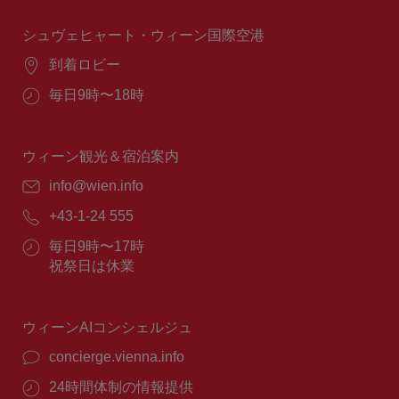
時
間：
シュヴェヒャート・ウィーン国際空港
場
到着ロビー
所：
営
毎日9時〜18時
業
時
間：
ウィーン観光＆宿泊案内
E
info@wien.info
メ
電
+43-1-24 555
ー
話
ル：
営
毎日9時〜17時
番
業
祝祭日は休業
号：
時
間：
ウィーンAIコンシェルジュ
concierge.vienna.info
24時間体制の情報提供