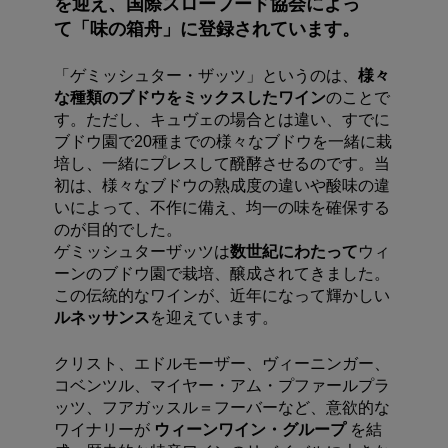
を迎え、国際スローフード協会によっ
て「味の箱舟」に登録されています。
「ゲミッシュター・ザッツ」というのは、
様々
な種類のブドウをミックスしたワイン
のことで
す。ただし、キュヴェの場合とは違い、すでに
ブドウ園で20種までの様々なブドウを一緒に栽
培し、一緒にプレスして醗酵させるのです。当
初は、様々なブドウの熟成度の違いや酸味の違
いによって、不作に備え、均一の味を確保する
のが目的でした。
ゲミッシュターザッツは
数世紀にわたって
ウィ
ーンのブドウ園で栽培、醸成されてきました。
この伝統的なワインが、近年になって輝かしい
ルネッサンス
を迎えています。
クリスト、エドルモーザー、ヴィーニンガー、
コベンツル、マイヤー・アム・プファールプラ
ッツ、フアガッスル＝フーバーなど、意欲的な
ワイナリーが
ウィーンワイン・グループ
を結