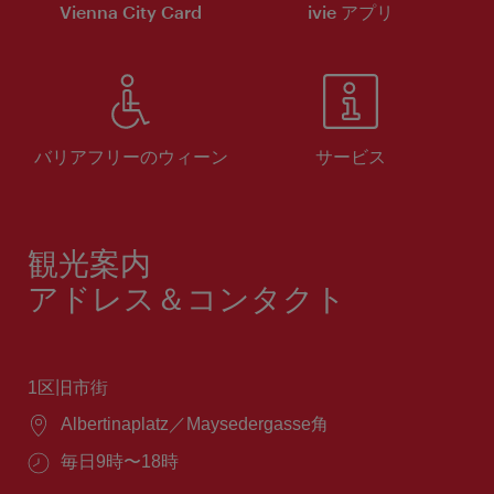
Vienna City Card
ivie アプリ
バリアフリーのウィーン
サービス
観光案内
アドレス＆コンタクト
1区旧市街
場
Albertinaplatz／Maysedergasse角
所：
営
毎日9時〜18時
業