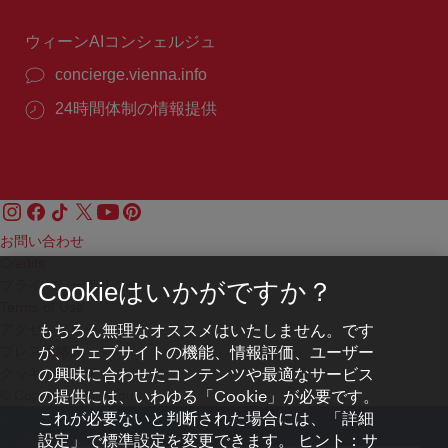
間：
ウィーンAIコンシェルジュ
concierge.vienna.info
24時間体制の情報提供
お問い合わせ
Credits
プライバシーポリシー
Cookieはいかがですか？
Terms of Use
もちろん無理なオススメはいたしません。です
アクセシビリティ
が、ウェブサイトの機能、情報評価、ユーザー
プレス連絡先
の興味に合わせたコンテンツや最適なサービス
クッキーの設定
の提供には、いわゆる「Cookie」が必要です。
© Copyright WienTourismus
これが必要ないと判断された場合には、「詳細
設定」で標準設定を変更できます。 ヒント：サ