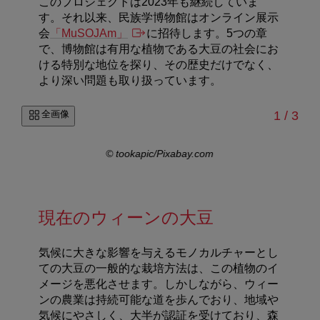
このプロジェクトは2023年も継続していま
す。それ以来、民族学博物館はオンライン展示
会
「MuSOJAm」
に招待します。5つの章
で、博物館は有用な植物である大豆の社会にお
ける特別な地位を探り、その歴史だけでなく、
より深い問題も取り扱っています。
/
全画像
1
/
3
© tookapic/Pixabay.com
現在のウィーンの大豆
気候に大きな影響を与えるモノカルチャーとし
ての大豆の一般的な栽培方法は、この植物のイ
メージを悪化させます。しかしながら、ウィー
ンの農業は持続可能な道を歩んでおり、地域や
気候にやさしく、大半が認証を受けており、森