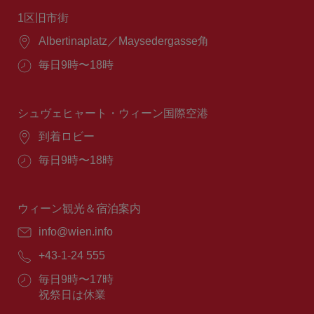
1区旧市街
場
Albertinaplatz／Maysedergasse角
所：
営
毎日9時〜18時
業
時
間：
シュヴェヒャート・ウィーン国際空港
場
到着ロビー
所：
営
毎日9時〜18時
業
時
間：
ウィーン観光＆宿泊案内
E
info@wien.info
メ
電
+43-1-24 555
ー
話
ル：
営
毎日9時〜17時
番
業
祝祭日は休業
号：
時