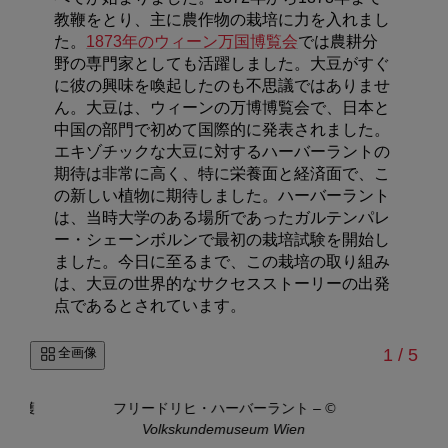
教鞭をとり、主に農作物の栽培に力を入れまし
た。
1873年のウィーン万国博覧会
では農耕分
野の専門家としても活躍しました。大豆がすぐ
に彼の興味を喚起したのも不思議ではありませ
ん。大豆は、ウィーンの万博博覧会で、日本と
中国の部門で初めて国際的に発表されました。
エキゾチックな大豆に対するハーバーラントの
期待は非常に高く、特に栄養面と経済面で、こ
の新しい植物に期待しました。ハーバーラント
は、当時大学のある場所であったガルテンパレ
ー・シェーンボルンで最初の栽培試験を開始し
ました。今日に至るまで、この栽培の取り組み
は、大豆の世界的なサクセスストーリーの出発
点であるとされています。
/
全画像
1
/
5
豆収穫
フリードリヒ・ハーバーラント
–
©
Volkskundemuseum Wien