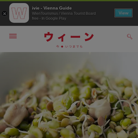
ivie - Vienna Guide
View
WienTourismus / Vienna Tourist Board
free - In Google Play
メ
検
ニ
索
ュ
メ
こ
す
ー
る
ニ
の
の
ュ
ペ
表
ー
ー
示・
非
へ
ジ
表
の
示
ト
ッ
プ
へ