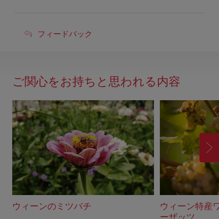
フ
フィードバック
ィ
ー
ド
ご関心をお持ちと思われる内容
バ
ッ
ク
進
む
ウィーンのミツバチ
ウィーン特産
ーザッツ