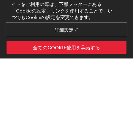
イトをご利用の際は、下部フッターにある
「Cookieの設定」リンクを使用することで、い
つでもCookieの設定を変更できます。
詳細設定で
全てのCOOKIE使用を承諾する
1873年に開かれた万国博覧会を機
に、ウィーンは国際都市となりまし
た。町は今も、多くの動きをもたら
したこの大きな出来事のいい影響を
受け続けています。