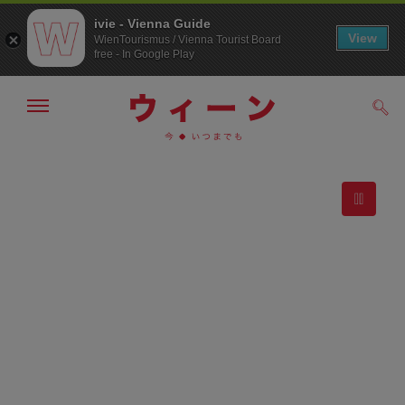
ivie - Vienna Guide
View
WienTourismus / Vienna Tourist Board
free - In Google Play
メ
検
ニ
索
ュ
メ
こ
す
ウ
ー
る
ニ
の
の
ィ
ュ
ペ
表
ー
ー
示・
ー
非
へ
ジ
表
ン
の
示
ト
万
ッ
プ
博
へ
150
周
年