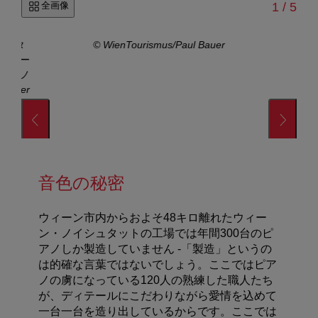
/
全画像
1
/
5
グスタ
© WienTourismus/Paul Bauer
バウアー
のピアノ
ndorfer
音色の秘密
ウィーン市内からおよそ48キロ離れたウィー
ン・ノイシュタットの工場では年間300台のピ
アノしか製造していません ‐「製造」というの
は的確な言葉ではないでしょう。ここではピア
ノの虜になっている120人の熟練した職人たち
が、ディテールにこだわりながら愛情を込めて
一台一台を造り出しているからです。ここでは