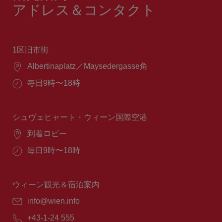
アドレス＆コンタクト
1区旧市街
場
Albertinaplatz／Maysedergasse角
所：
営
毎日9時〜18時
業
時
間：
シュヴェヒャート・ウィーン国際空港
場
到着ロビー
所：
営
毎日9時〜18時
業
時
間：
ウィーン観光＆宿泊案内
E
info@wien.info
メ
電
+43-1-24 555