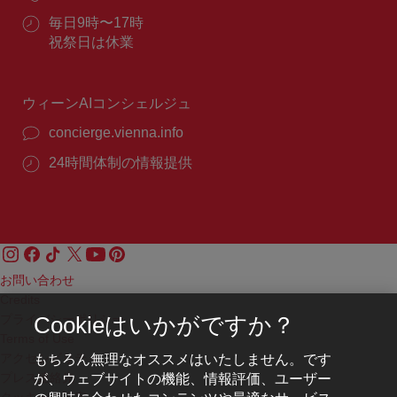
ー
話
ル：
営
毎日9時〜17時
番
業
祝祭日は休業
号：
時
間：
ウィーンAIコンシェルジュ
concierge.vienna.info
24時間体制の情報提供
お問い合わせ
Credits
プライバシーポリシー
Cookieはいかがですか？
Terms of Use
もちろん無理なオススメはいたしません。です
アクセシビリティ
が、ウェブサイトの機能、情報評価、ユーザー
プレス連絡先