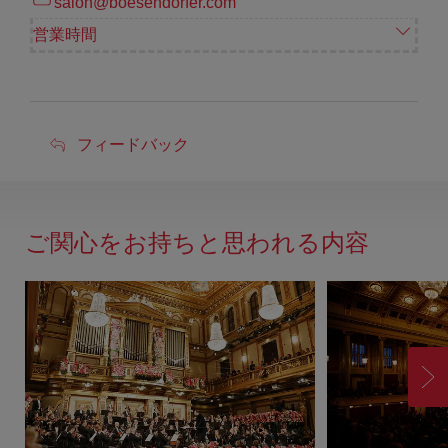
salon@boesendorfer.com
営業時間
フ
フィードバック
ィ
ー
ド
ご関心をお持ちと思われる内容
バ
ッ
ク
進
む