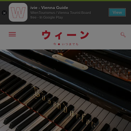
ivie - Vienna Guide
View
WienTourismus / Vienna Tourist Board
free - In Google Play
メ
検
ニ
索
ュ
メ
こ
す
ー
る
ニ
の
の
ュ
ペ
表
ー
ー
示・
非
へ
ジ
表
の
示
ト
ッ
プ
へ