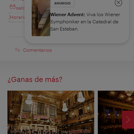
ANUNCIO
salon@boesendorfer.com
Cerrar
Wiener Advent:
Viva los Wiener
Horarios de apertura
Symphoniker en la Catedral de
San Esteban.
Comentarios
Comentarios
¿Ganas de más?
SI