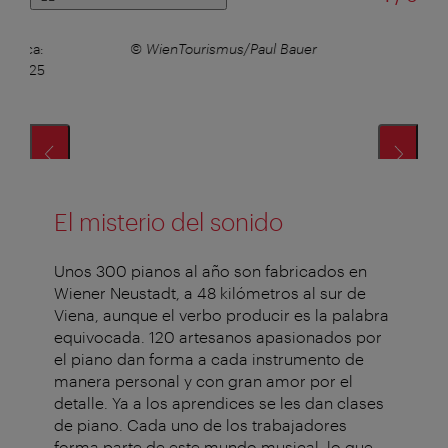
música:
© WienTourismus/Paul Bauer
solo 25
fer
El misterio del sonido
Unos 300 pianos al año son fabricados en
Wiener Neustadt, a 48 kiló­metros al sur de
Viena, aunque el verbo producir es la palabra
equivocada. 120 artesanos apasionados por
el piano dan forma a cada instrumento de
manera personal y con gran amor por el
detalle. Ya a los aprendices se les dan clases
de piano. Cada uno de los trabajadores
forma parte de este mundo musical, lo que