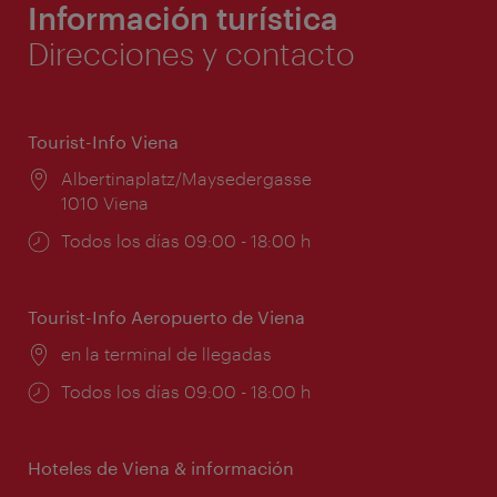
Información turística
Direcciones y contacto
Tourist-Info Viena
Lugar:
Albertinaplatz/Maysedergasse
1010 Viena
Horarios
Todos los días 09:00 - 18:00 h
de
apertura:
Tourist-Info Aeropuerto de Viena
Lugar:
en la terminal de llegadas
Horarios
Todos los días 09:00 - 18:00 h
de
apertura:
Hoteles de Viena & información