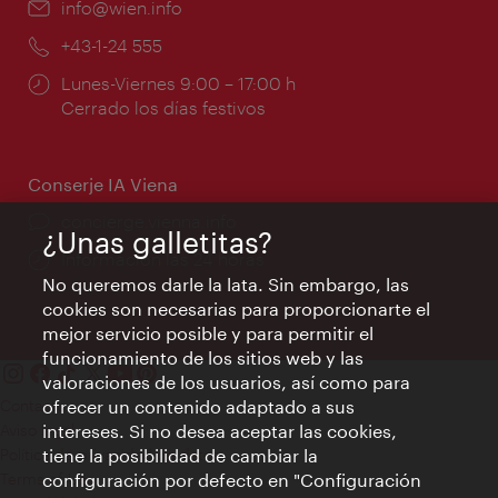
e-
info@wien.info
mail:
Teléfono:
+43-1-24 555
Horarios
Lunes-Viernes 9:00 – 17:00 h
de
Cerrado los días festivos
apertura:
Conserje IA Viena
concierge.vienna.info
¿Unas galletitas?
Información las 24 horas
No queremos darle la lata. Sin embargo, las
cookies son necesarias para proporcionarte el
mejor servicio posible y para permitir el
funcionamiento de los sitios web y las
valoraciones de los usuarios, así como para
Contacto
ofrecer un contenido adaptado a sus
Aviso legal
intereses. Si no desea aceptar las cookies,
Política de privacidad de datos
tiene la posibilidad de cambiar la
Terms of Use
configuración por defecto en "Configuración