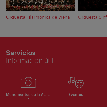
Orquesta Filarmónica de Viena
Orquesta Sinf
Servicios
Información útil
Monumentos de la A a la
Eventos
Z