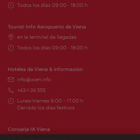
Horarios
Todos los días 09:00 - 18:00 h
de
apertura:
Tourist-Info Aeropuerto de Viena
Lugar:
en la terminal de llegadas
Horarios
Todos los días 09:00 - 18:00 h
de
apertura:
Hoteles de Viena & información
e-
info@wien.info
mail:
Teléfono:
+43-1-24 555
Horarios
Lunes-Viernes 9:00 – 17:00 h
de
Cerrado los días festivos
apertura:
Conserje IA Viena
concierge.vienna.info