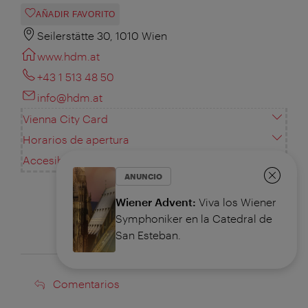
AÑADIR FAVORITO
Seilerstätte 30, 1010 Wien
www.hdm.at
+43 1 513 48 50
info@hdm.at
Vienna City Card
Horarios de apertura
Accesibilidad
ANUNCIO
Cerrar
Wiener Advent:
Viva los Wiener
Symphoniker en la Catedral de
San Esteban.
Comentarios
Comentarios