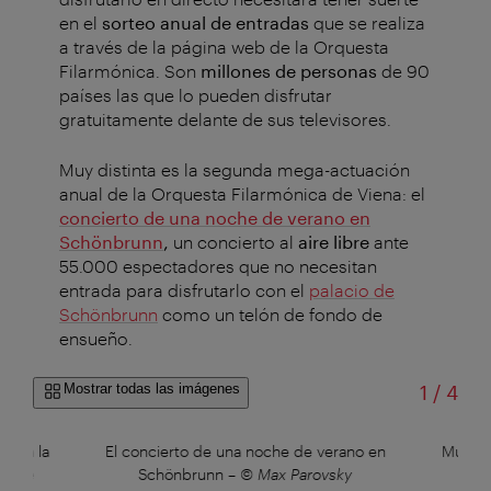
en el
sorteo anual de entradas
que se realiza
a través de la página web de la Orquesta
Filarmónica. Son
millones de personas
de 90
países las que lo pueden disfrutar
gratuitamente delante de sus televisores.
Muy distinta es la segunda mega-actuación
anual de la Orquesta Filarmónica de Viena: el
concierto de una noche de verano en
Schönbrunn
,
un concierto al
aire libre
ante
55.000 espectadores que no necesitan
entrada para disfrutarlo con el
palacio de
Schönbrunn
como un telón de fondo de
ensueño.
de
Mostrar todas las imágenes
1
/
4
a en la
El concierto de una noche de verano en
Museo 
 Inge
Schönbrunn
–
© Max Parovsky