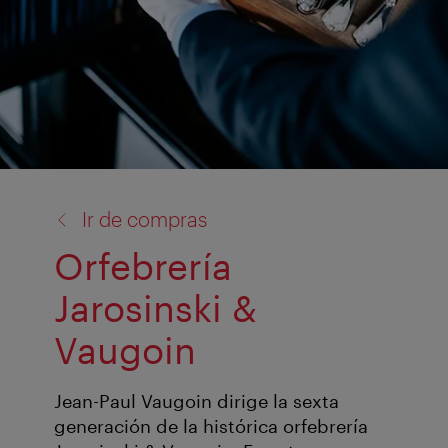
volver
Ir de compras
a:
Orfebrería
Jarosinski &
Vaugoin
Jean-Paul Vaugoin dirige la sexta
generación de la histórica orfebrería