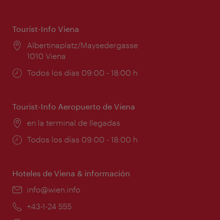
Tourist-Info Viena
Lugar:
Albertinaplatz/Maysedergasse
1010 Viena
Horarios
Todos los días 09:00 - 18:00 h
de
apertura:
Tourist-Info Aeropuerto de Viena
Lugar:
en la terminal de llegadas
Horarios
Todos los días 09:00 - 18:00 h
de
apertura:
Hoteles de Viena & información
e-
info@wien.info
mail:
Teléfono:
+43-1-24 555