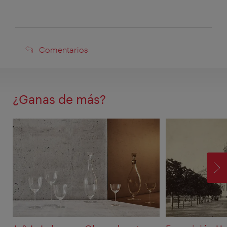
Comentarios
Comentarios
¿Ganas de más?
SI