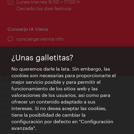
Horarios
Lunes-Viernes 9:00 – 17:00 h
de
Cerrado los días festivos
apertura:
Conserje IA Viena
concierge.vienna.info
Información las 24 horas
¿Unas galletitas?
No queremos darle la lata. Sin embargo, las
cookies son necesarias para proporcionarte el
mejor servicio posible y para permitir el
funcionamiento de los sitios web y las
Contacto
valoraciones de los usuarios, así como para
Aviso legal
ofrecer un contenido adaptado a sus
Política de privacidad de datos
intereses. Si no desea aceptar las cookies,
Terms of Use
tiene la posibilidad de cambiar la
Accesibilidad
configuración por defecto en "Configuración
Contacto para la prensa
avanzada".
Ajustes de cookie