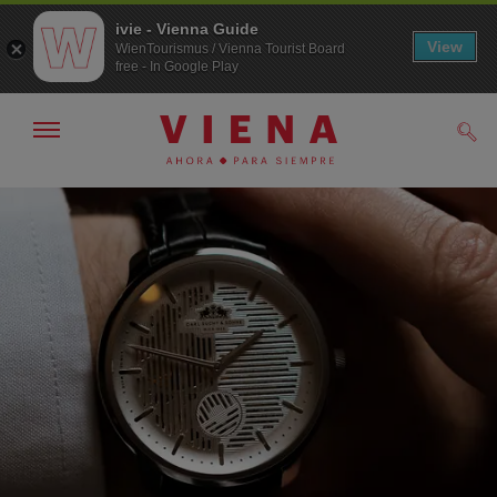
ivie - Vienna Guide
View
WienTourismus / Vienna Tourist Board
free - In Google Play
Mostrar/ocultar
Busc
navegación
A
Al
la
contenido
navegación