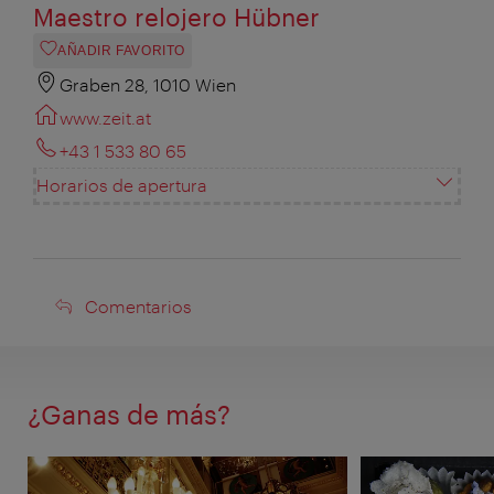
Maestro relojero Hübner
AÑADIR FAVORITO
Graben 28, 1010 Wien
www.zeit.at
+43 1 533 80 65
Horarios de apertura
Comentarios
Comentarios
¿Ganas de más?