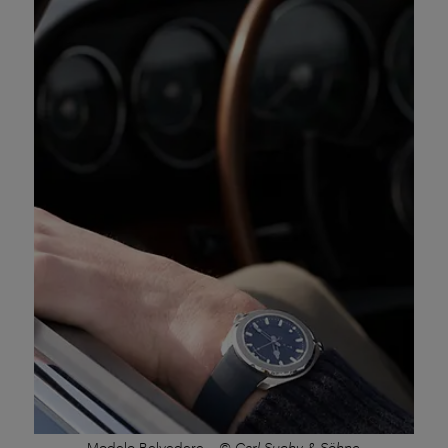
Modelo Belvedere
–
© Carl Suchy & Söhne