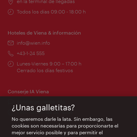
Lugar:
en la terminal de llegadas
Horarios
Todos los días 09:00 - 18:00 h
de
apertura:
Hoteles de Viena & información
e-
info@wien.info
mail:
Teléfono:
+43-1-24 555
Horarios
Lunes-Viernes 9:00 – 17:00 h
de
Cerrado los días festivos
apertura:
Conserje IA Viena
concierge.vienna.info
¿Unas galletitas?
Información las 24 horas
No queremos darle la lata. Sin embargo, las
cookies son necesarias para proporcionarte el
mejor servicio posible y para permitir el