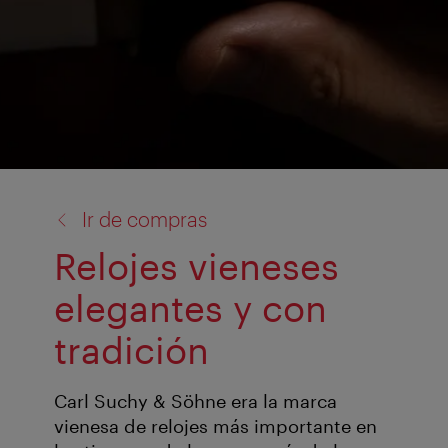
volver
Ir de compras
a:
Relojes vieneses
elegantes y con
tradición
Carl Suchy & Söhne era la marca
vienesa de relojes más importante en