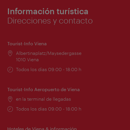
Información turística
Direcciones y contacto
Tourist-Info Viena
Lugar:
Albertinaplatz/Maysedergasse
1010 Viena
Horarios
Todos los días 09:00 - 18:00 h
de
apertura:
Tourist-Info Aeropuerto de Viena
Lugar:
en la terminal de llegadas
Horarios
Todos los días 09:00 - 18:00 h
de
apertura:
Hoteles de Viena & información