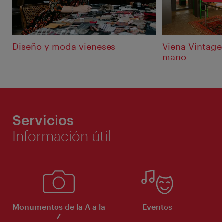
Diseño y moda vieneses
Viena Vintag
mano
Servicios
Información útil
Monumentos de la A a la
Eventos
Z