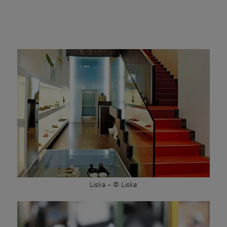
Liska
–
© Liska