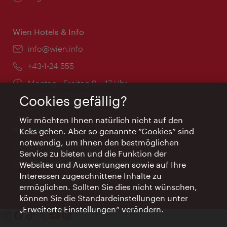
Wien Hotels & Info
Email:
info@wien.info
Telefon:
+43-1-24 555
Öffnungszeiten:
Montag - Freitag 9 – 17 Uhr
Feiertags geschlossen
Cookies gefällig?
Wir möchten Ihnen natürlich nicht auf den
AI Concierge Wien
Keks gehen. Aber so genannte “Cookies” sind
notwendig, um Ihnen den bestmöglichen
Ort:
concierge.wien.info
Service zu bieten und die Funktion der
Öffnungszeiten:
Informationen rund um die Uhr
Websites und Auswertungen sowie auf Ihre
Interessen zugeschnittene Inhalte zu
ermöglichen. Sollten Sie dies nicht wünschen,
können Sie die Standardeinstellungen unter
„Erweiterte Einstellungen“ verändern.