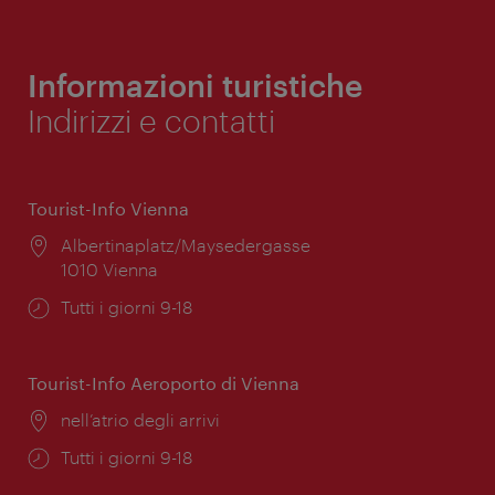
Informazioni turistiche
Indirizzi e contatti
Tourist-Info Vienna
Posizione:
Albertinaplatz/Maysedergasse
1010 Vienna
Orari
Tutti i giorni 9-18
di
apertura:
Tourist-Info Aeroporto di Vienna
Posizione:
nell’atrio degli arrivi
Orari
Tutti i giorni 9-18
di