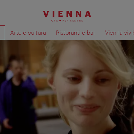
à
Arte e cultura
Ristoranti e bar
Vienna vivi
Mostra i risultati della ricerca su