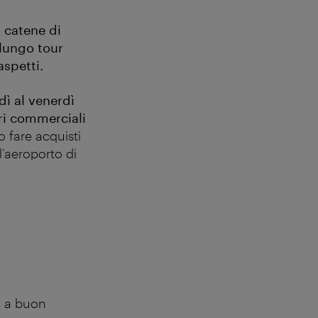
 catene di
 lungo tour
aspetti.
dì al venerdì
ri commerciali
o fare acquisti
ll’aeroporto di
da a buon