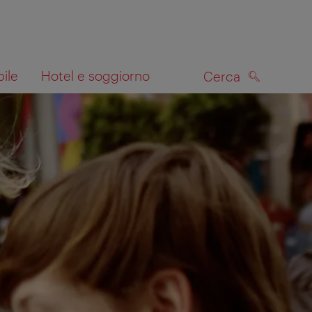
bile
Hotel e soggiorno
Cerca
CERCA
lla mappa