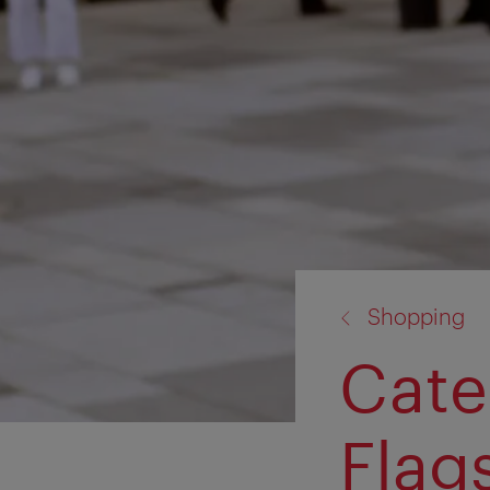
torna
Shopping
a:
Cate
Flag