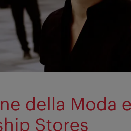
ne della Moda 
ship Stores