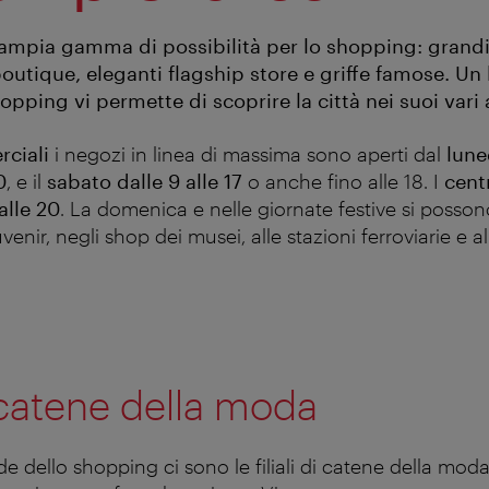
’ampia gamma di possibilità per lo shopping: grandi
outique, eleganti flagship store e griffe famose. Un
opping vi permette di scoprire la città nei suoi vari 
ciali
i negozi in linea di massima sono aperti dal
lune
0
, e il
sabato dalle 9 alle 17
o anche fino alle 18. I
cent
alle 20
. La domenica e nelle giornate festive si posson
venir, negli shop dei musei, alle stazioni ferroviarie e a
i catene della moda
de dello shopping ci sono le filiali di catene della mo