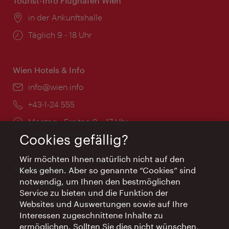
Tourist-Info Flughafen Wien
Ort:
in der Ankunftshalle
Öffnungszeiten:
Täglich 9 - 18 Uhr
Wien Hotels & Info
Email:
info@wien.info
Telefon:
+43-1-24 555
Öffnungszeiten:
Montag - Freitag 9 – 17 Uhr
Feiertags geschlossen
Cookies gefällig?
Wir möchten Ihnen natürlich nicht auf den
AI Concierge Wien
Keks gehen. Aber so genannte “Cookies” sind
notwendig, um Ihnen den bestmöglichen
Ort:
concierge.wien.info
Service zu bieten und die Funktion der
Öffnungszeiten:
Informationen rund um die Uhr
Websites und Auswertungen sowie auf Ihre
Interessen zugeschnittene Inhalte zu
ermöglichen. Sollten Sie dies nicht wünschen,