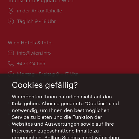
Tourist-Info Flughafen Wien
Ort:
in der Ankunftshalle
Öffnungszeiten:
Täglich 9 - 18 Uhr
Wien Hotels & Info
Email:
info@wien.info
Telefon:
+43-1-24 555
Öffnungszeiten:
Montag - Freitag 9 – 17 Uhr
Feiertags geschlossen
Cookies gefällig?
Wir möchten Ihnen natürlich nicht auf den
AI Concierge Wien
Keks gehen. Aber so genannte “Cookies” sind
notwendig, um Ihnen den bestmöglichen
Ort:
concierge.wien.info
Service zu bieten und die Funktion der
Öffnungszeiten:
Informationen rund um die Uhr
Websites und Auswertungen sowie auf Ihre
Interessen zugeschnittene Inhalte zu
ermöglichen. Sollten Sie dies nicht wünschen,