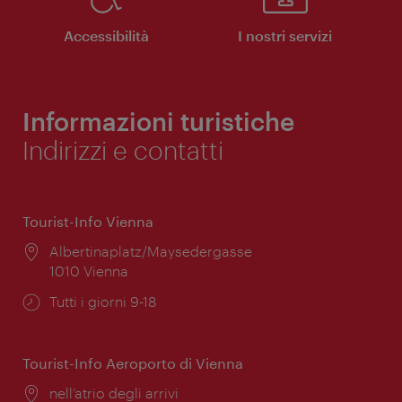
Accessibilità
I nostri servizi
Informazioni turistiche
Indirizzi e contatti
Tourist-Info Vienna
Posizione:
Albertinaplatz/Maysedergasse
1010 Vienna
Orari
Tutti i giorni 9-18
di
apertura:
Tourist-Info Aeroporto di Vienna
Posizione:
nell’atrio degli arrivi