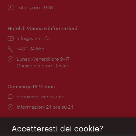
Orari
Tutti i giorni 9-18
di
apertura:
Hotel di Vienna e informazioni
Email:
info@wien.info
Telefono:
+43-1-24 555
Orari
Lunedì-Venerdì ore 9–17
di
Chiuso nei giorni festivi
apertura:
Concierge IA Vienna
Ort:
concierge.vienna.info
Öffnungszeiten:
Informazioni 24 ore su 24
Accetteresti dei cookie?