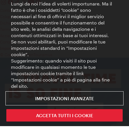
Lungi da noi l’idea di volerti importunare. Ma il
fatto è che i cosiddetti “cookie” sono
Contatti
necessari al fine di offrirvi il miglior servizio
Colophon
possibile e consentire il funzionamento del
Dichiarazione sulla protezione dei dati
sito web, le analisi della navigazione e i
Terms of Use
contenuti ottimizzati in base ai tuoi interessi.
Accessibilità
Se non vuoi abilitarli, puoi modificare le tue
Contatto stampa
impostazioni standard in “Impostazioni
Impostazioni cookie
cookie”.
© Copyright WienTourismus
Suggerimento: quando visiti il sito puoi
modificare in qualsiasi momento le tue
impostazioni cookie tramite il link
“Impostazioni cookie” a piè di pagina alla fine
del sito.
IMPOSTAZIONI AVANZATE
ACCETTA TUTTI I COOKIE