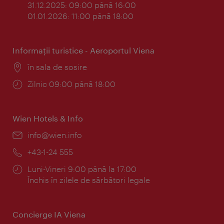
31.12.2025: 09:00 până 16:00
01.01.2026: 11:00 până 18:00
Informaţii turistice - Aeroportul Viena
Locul:
în sala de sosire
Program:
Zilnic 09:00 până 18:00
Wien Hotels & Info
E-
info@wien.info
mail:
Telefon:
+43-1-24 555
Program:
Luni-Vineri 9:00 până la 17:00
Închis în zilele de sărbători legale
Concierge IA Viena