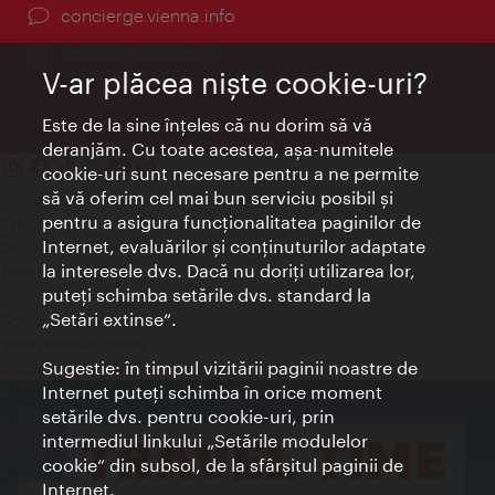
concierge.vienna.info
Informații non-stop
V-ar plăcea nişte cookie-uri?
Este de la sine înţeles că nu dorim să vă
deranjăm. Cu toate acestea, aşa-numitele
cookie-uri sunt necesare pentru a ne permite
să vă oferim cel mai bun serviciu posibil şi
Contact
pentru a asigura funcţionalitatea paginilor de
Credits
Internet, evaluărilor şi conţinuturilor adaptate
Declaraţie privind protecţia datelor
la interesele dvs. Dacă nu doriţi utilizarea lor,
Terms of Use
puteţi schimba setările dvs. standard la
Accesibilitate
„Setări extinse“.
Contact presa
Setări module cookie
Sugestie: în timpul vizitării paginii noastre de
© Copyright Wien Tourismus
Internet puteţi schimba în orice moment
setările dvs. pentru cookie-uri, prin
intermediul linkului „Setările modulelor
cookie“ din subsol, de la sfârşitul paginii de
Internet.