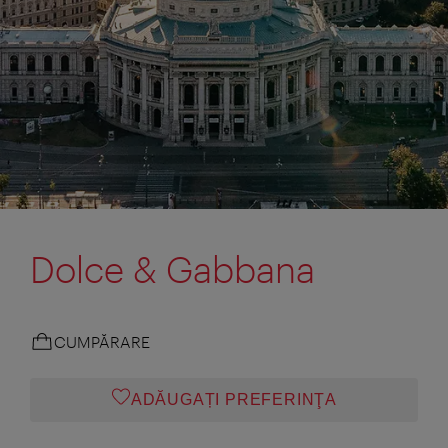
Dolce & Gabbana
CUMPĂRARE
ADĂUGAȚI PREFERINŢA