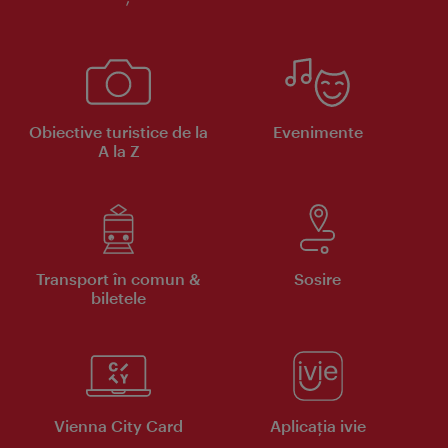
Obiective turistice de la
Evenimente
A la Z
Transport în comun &
Sosire
biletele
Vienna City Card
Aplicaţia ivie