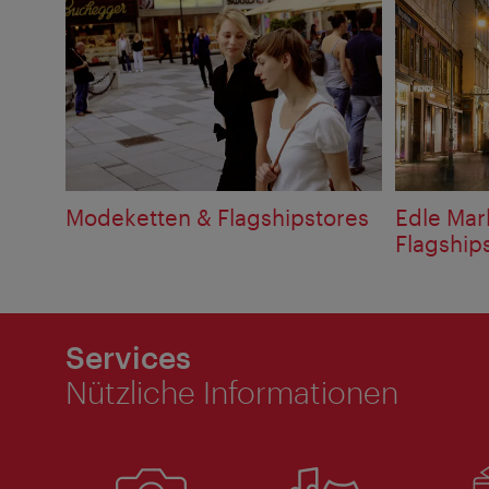
Modeketten & Flagshipstores
Edle Mar
Flagship
Services
Nützliche Informationen