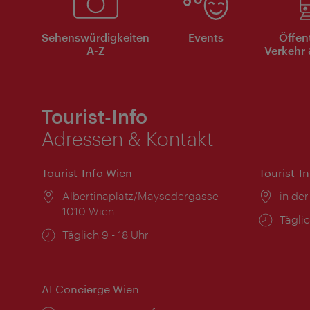
Sehenswürdigkeiten
Events
Öffen
A-Z
Verkehr 
Tourist-Info
Adressen & Kontakt
Tourist-Info Wien
Tourist-I
Ort:
Albertinaplatz/Maysedergasse
Ort:
in der
1010 Wien
Öffnu
Täglic
Öffnungszeiten:
Täglich 9 - 18 Uhr
AI Concierge Wien