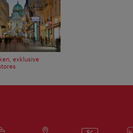
ken, exklusive
stores