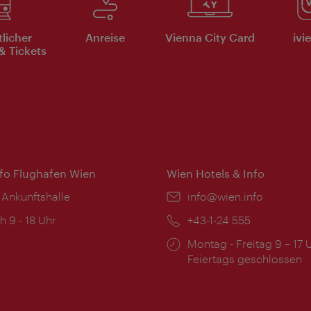
tlicher
Anreise
Vienna City Card
ivi
& Tickets
nfo Flughafen Wien
Wien Hotels & Info
 Ankunftshalle
Email:
info@wien.info
ngszeiten:
h 9 - 18 Uhr
Telefon:
+43-1-24 555
Öffnungszeiten:
Montag - Freitag 9 – 17 
Feiertags geschlossen