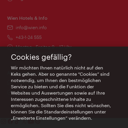
Wien Hotels & Info
Email:
info@wien.info
Telefon:
+43-1-24 555
Öffnungszeiten:
Montag - Freitag 9 – 17 Uhr
Feiertags geschlossen
Cookies gefällig?
Wir möchten Ihnen natürlich nicht auf den
AI Concierge Wien
Keks gehen. Aber so genannte “Cookies” sind
notwendig, um Ihnen den bestmöglichen
Ort:
concierge.wien.info
Service zu bieten und die Funktion der
Öffnungszeiten:
Informationen rund um die Uhr
Websites und Auswertungen sowie auf Ihre
Interessen zugeschnittene Inhalte zu
ermöglichen. Sollten Sie dies nicht wünschen,
können Sie die Standardeinstellungen unter
„Erweiterte Einstellungen“ verändern.