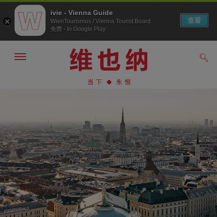
ivie - Vienna Guide
查看
WienTourismus / Vienna Tourist Board
免费 - In Google Play
显
搜
示/
索
隐
前
前
藏
往
往
导
导
内
航
航
容