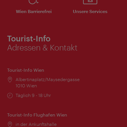
Wien Barrierefrei
Unsere Services
Tourist-Info
Adressen & Kontakt
Tourist-Info Wien
Ort:
Albertinaplatz/Maysedergasse
1010 Wien
Öffnungszeiten:
Täglich 9 - 18 Uhr
Tourist-Info Flughafen Wien
Ort:
in der Ankunftshalle