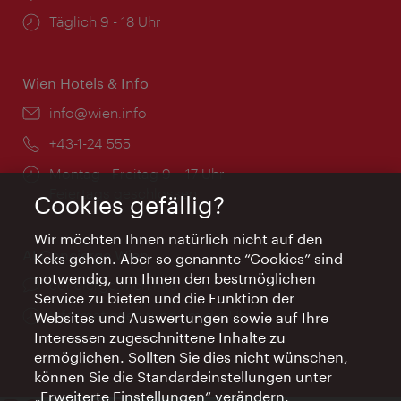
Öffnungszeiten:
Täglich 9 - 18 Uhr
Wien Hotels & Info
Email:
info@wien.info
Telefon:
+43-1-24 555
Öffnungszeiten:
Montag - Freitag 9 – 17 Uhr
Feiertags geschlossen
Cookies gefällig?
Wir möchten Ihnen natürlich nicht auf den
AI Concierge Wien
Keks gehen. Aber so genannte “Cookies” sind
notwendig, um Ihnen den bestmöglichen
Ort:
concierge.wien.info
Service zu bieten und die Funktion der
Öffnungszeiten:
Informationen rund um die Uhr
Websites und Auswertungen sowie auf Ihre
Interessen zugeschnittene Inhalte zu
ermöglichen. Sollten Sie dies nicht wünschen,
können Sie die Standardeinstellungen unter
„Erweiterte Einstellungen“ verändern.