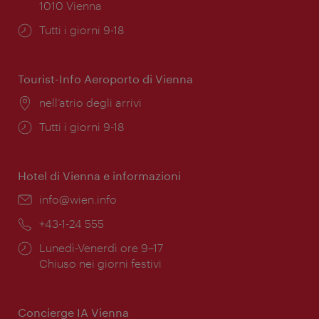
1010 Vienna
Orari
Tutti i giorni 9-18
di
apertura:
Tourist-Info Aeroporto di Vienna
Posizione:
nell’atrio degli arrivi
Orari
Tutti i giorni 9-18
di
apertura:
Hotel di Vienna e informazioni
Email:
info@wien.info
Telefono:
+43-1-24 555
Orari
Lunedì-Venerdì ore 9–17
di
Chiuso nei giorni festivi
apertura:
Concierge IA Vienna