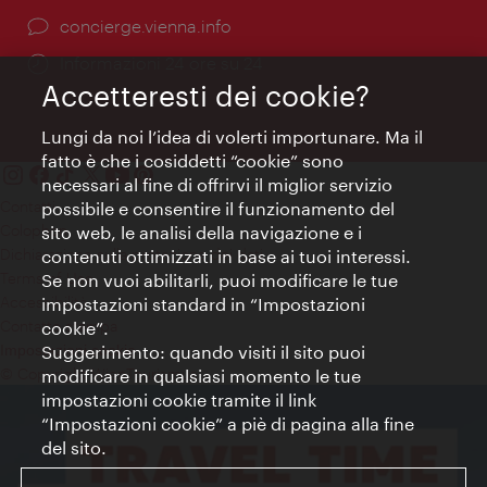
Ort:
concierge.vienna.info
Öffnungszeiten:
Informazioni 24 ore su 24
Accetteresti dei cookie?
Lungi da noi l’idea di volerti importunare. Ma il
fatto è che i cosiddetti “cookie” sono
necessari al fine di offrirvi il miglior servizio
Contatti
possibile e consentire il funzionamento del
Colophon
sito web, le analisi della navigazione e i
Dichiarazione sulla protezione dei dati
contenuti ottimizzati in base ai tuoi interessi.
Terms of Use
Se non vuoi abilitarli, puoi modificare le tue
Accessibilità
impostazioni standard in “Impostazioni
Contatto stampa
cookie”.
Suggerimento: quando visiti il sito puoi
Impostazioni cookie
© Copyright WienTourismus
modificare in qualsiasi momento le tue
impostazioni cookie tramite il link
“Impostazioni cookie” a piè di pagina alla fine
del sito.