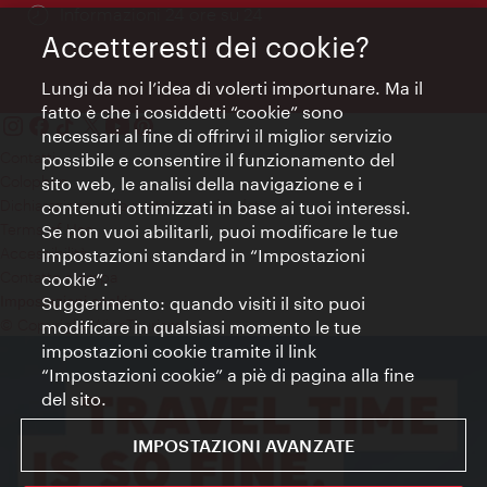
Öffnungszeiten:
Informazioni 24 ore su 24
Accetteresti dei cookie?
Lungi da noi l’idea di volerti importunare. Ma il
fatto è che i cosiddetti “cookie” sono
necessari al fine di offrirvi il miglior servizio
Contatti
possibile e consentire il funzionamento del
Colophon
sito web, le analisi della navigazione e i
Dichiarazione sulla protezione dei dati
contenuti ottimizzati in base ai tuoi interessi.
Terms of Use
Se non vuoi abilitarli, puoi modificare le tue
Accessibilità
impostazioni standard in “Impostazioni
Contatto stampa
cookie”.
Suggerimento: quando visiti il sito puoi
Impostazioni cookie
© Copyright WienTourismus
modificare in qualsiasi momento le tue
impostazioni cookie tramite il link
“Impostazioni cookie” a piè di pagina alla fine
del sito.
IMPOSTAZIONI AVANZATE