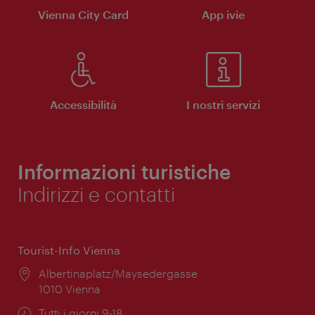
Vienna City Card
App ivie
Accessibilità
I nostri servizi
Informazioni turistiche
Indirizzi e contatti
Tourist-Info Vienna
Posizione:
Albertinaplatz/Maysedergasse
1010 Vienna
Orari
Tutti i giorni 9-18