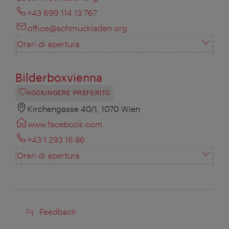
+43 699 114 13 767
office@schmuckladen.org
Orari di apertura
Bilderboxvienna
AGGIUNGERE PREFERITO
Kirchengasse 40/1, 1070 Wien
www.facebook.com
+43 1 293 16 86
Orari di apertura
Feedback
Feedback