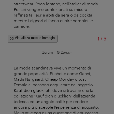
streetwear. Poco lontano, nell’atelier di moda
Pollsiri
vengono confezionati su misura
raffinati tailleur e abiti da sera o da cocktail,
mentre i signori si fanno cucire completi e
camicie.
di
Visualizza tutte le immagini
1
/
5
a
Zerum
–
© Zerum
La moda scandinava vive un momento di
grande popolarità. Etichette come Ganni,
Mads Nørgaard, Cheap Monday o Just
Female si possono acquistare nel negozio
Kauf dich glücklich
, dove si trova anche la
collezione "Kauf dich glücklich” dell’azienda
tedesca ed un angolo caffè per rendere
ancora più piacevole l’esperienza di acquisto.
Ma lo stile non è una questione di età: presso