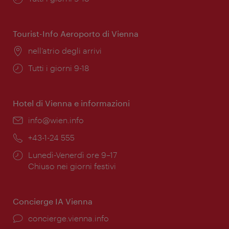
di
apertura:
Tourist-Info Aeroporto di Vienna
Posizione:
nell’atrio degli arrivi
Orari
Tutti i giorni 9-18
di
apertura:
Hotel di Vienna e informazioni
Email:
info@wien.info
Telefono:
+43-1-24 555
Orari
Lunedì-Venerdì ore 9–17
di
Chiuso nei giorni festivi
apertura:
Concierge IA Vienna
Ort:
concierge.vienna.info