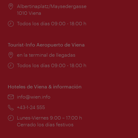
Lugar:
Albertinaplatz/Maysedergasse
1010 Viena
Horarios
Todos los días 09:00 - 18:00 h
de
apertura:
Tourist-Info Aeropuerto de Viena
Lugar:
en la terminal de llegadas
Horarios
Todos los días 09:00 - 18:00 h
de
apertura:
Hoteles de Viena & información
e-
info@wien.info
mail:
Teléfono:
+43-1-24 555
Horarios
Lunes-Viernes 9:00 – 17:00 h
de
Cerrado los días festivos
apertura: