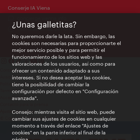
Conserje IA Viena
concierge.vienna.info
¿Unas galletitas?
Información las 24 horas
No queremos darle la lata. Sin embargo, las
cookies son necesarias para proporcionarte el
mejor servicio posible y para permitir el
funcionamiento de los sitios web y las
valoraciones de los usuarios, así como para
Contacto
ofrecer un contenido adaptado a sus
Aviso legal
intereses. Si no desea aceptar las cookies,
Política de privacidad de datos
tiene la posibilidad de cambiar la
Terms of Use
configuración por defecto en "Configuración
Accesibilidad
avanzada".
Contacto para la prensa
Consejo: mientras visita el sitio web, puede
Ajustes de cookie
© Copyright WienTourismus
cambiar sus ajustes de cookies en cualquier
momento a través del enlace "Ajustes de
cookies" en la parte inferior al final de la
página.