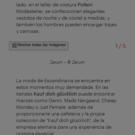
lado, en el taller de costura
Pollsiri
Modeatelier, se confeccionan elegantes
vestidos de noche y de cóctel a medida, y
también los hombres pueden encargar trajes
y camisas.
de
Mostrar todas las imágenes
1
/
5
a
Zerum
–
© Zerum
La moda de Escandinavia se encuentra en
estos momentos muy demandada. En las
tiendas
Kauf dich glücklich
puede encontrar
marcas como Ganni, Mads Nørgaard, Cheap
Monday o Just Female, además de
proporcionarle una cafetería y la propia
colección de "Kauf dich glücklich", de la
empresa alemana para una experiencia de
compra especial.