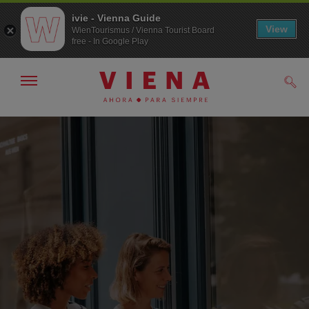
ivie - Vienna Guide
View
WienTourismus / Vienna Tourist Board
free - In Google Play
Mostrar/ocultar
Busc
navegación
A
Al
la
contenido
navegación