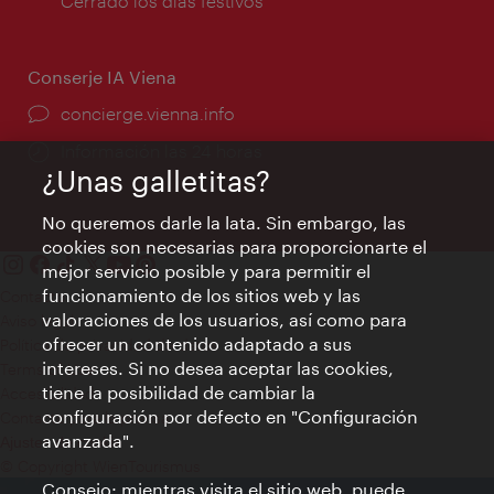
de
Cerrado los días festivos
apertura:
Conserje IA Viena
concierge.vienna.info
Información las 24 horas
¿Unas galletitas?
No queremos darle la lata. Sin embargo, las
cookies son necesarias para proporcionarte el
mejor servicio posible y para permitir el
funcionamiento de los sitios web y las
Contacto
valoraciones de los usuarios, así como para
Aviso legal
ofrecer un contenido adaptado a sus
Política de privacidad de datos
intereses. Si no desea aceptar las cookies,
Terms of Use
tiene la posibilidad de cambiar la
Accesibilidad
configuración por defecto en "Configuración
Contacto para la prensa
avanzada".
Ajustes de cookie
© Copyright WienTourismus
Consejo: mientras visita el sitio web, puede