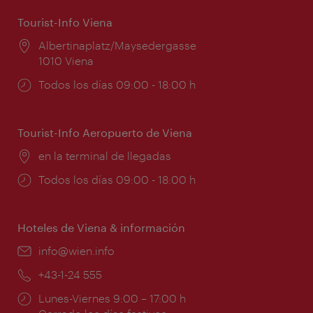
Tourist-Info Viena
Lugar:
Albertinaplatz/Maysedergasse
1010 Viena
Horarios
Todos los días 09:00 - 18:00 h
de
apertura:
Tourist-Info Aeropuerto de Viena
Lugar:
en la terminal de llegadas
Horarios
Todos los días 09:00 - 18:00 h
de
apertura:
Hoteles de Viena & información
e-
info@wien.info
mail:
Teléfono:
+43-1-24 555
Horarios
Lunes-Viernes 9:00 – 17:00 h