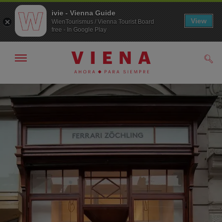
ivie - Vienna Guide
View
WienTourismus / Vienna Tourist Board
free - In Google Play
Mostrar/ocultar
Busc
navegación
A
Al
la
contenido
navegación