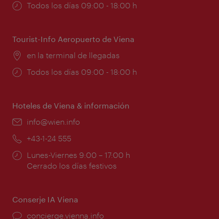
Horarios
Todos los días 09:00 - 18:00 h
de
apertura:
Tourist-Info Aeropuerto de Viena
Lugar:
en la terminal de llegadas
Horarios
Todos los días 09:00 - 18:00 h
de
apertura:
Hoteles de Viena & información
e-
info@wien.info
mail:
Teléfono:
+43-1-24 555
Horarios
Lunes-Viernes 9:00 – 17:00 h
de
Cerrado los días festivos
apertura:
Conserje IA Viena
concierge.vienna.info