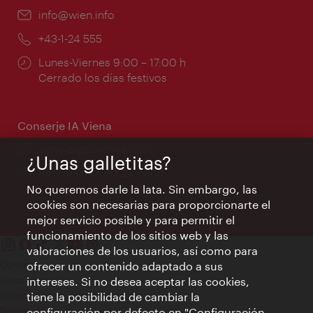
e-
info@wien.info
mail:
Teléfono:
+43-1-24 555
Horarios
Lunes-Viernes 9:00 – 17:00 h
de
Cerrado los días festivos
apertura:
Conserje IA Viena
concierge.vienna.info
¿Unas galletitas?
Información las 24 horas
No queremos darle la lata. Sin embargo, las
cookies son necesarias para proporcionarte el
mejor servicio posible y para permitir el
funcionamiento de los sitios web y las
valoraciones de los usuarios, así como para
Contacto
ofrecer un contenido adaptado a sus
Aviso legal
intereses. Si no desea aceptar las cookies,
Política de privacidad de datos
tiene la posibilidad de cambiar la
Terms of Use
configuración por defecto en "Configuración