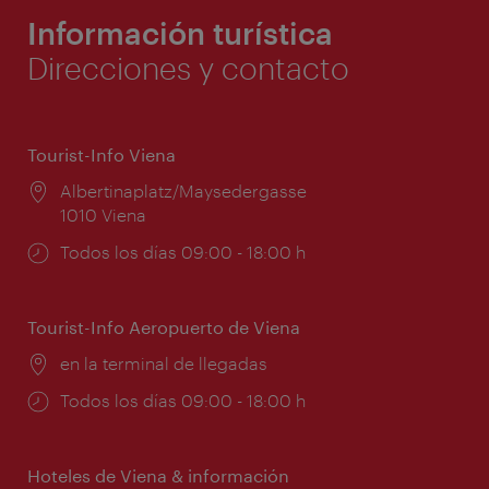
Información turística
Direcciones y contacto
Tourist-Info Viena
Lugar:
Albertinaplatz/Maysedergasse
1010 Viena
Horarios
Todos los días 09:00 - 18:00 h
de
apertura:
Tourist-Info Aeropuerto de Viena
Lugar:
en la terminal de llegadas
Horarios
Todos los días 09:00 - 18:00 h
de
apertura:
Hoteles de Viena & información