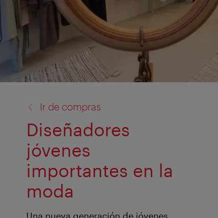
volver
Ir de compras
a:
Diseñadores
jóvenes
importantes en la
moda
Una nueva generación de jóvenes