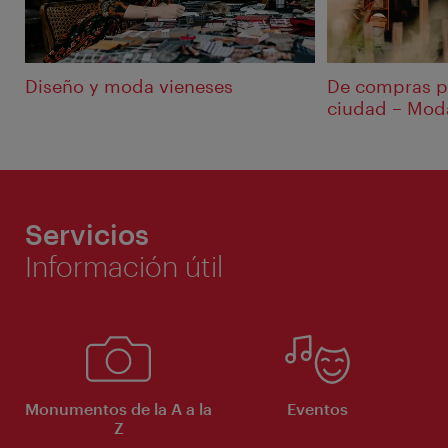
Diseño y moda vieneses
De compras po
ciudad – Moda
Servicios
Información útil
Monumentos de la A a la
Eventos
Z