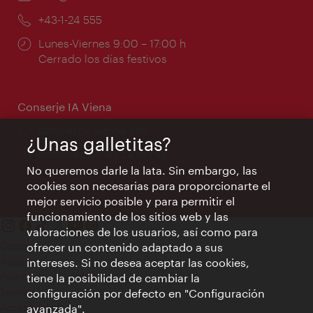
mail:
Teléfono:
+43-1-24 555
Horarios
Lunes-Viernes 9:00 – 17:00 h
de
Cerrado los días festivos
apertura:
Conserje IA Viena
concierge.vienna.info
¿Unas galletitas?
Información las 24 horas
No queremos darle la lata. Sin embargo, las
cookies son necesarias para proporcionarte el
mejor servicio posible y para permitir el
funcionamiento de los sitios web y las
valoraciones de los usuarios, así como para
Contacto
ofrecer un contenido adaptado a sus
Aviso legal
intereses. Si no desea aceptar las cookies,
Política de privacidad de datos
tiene la posibilidad de cambiar la
Terms of Use
configuración por defecto en "Configuración
Accesibilidad
avanzada".