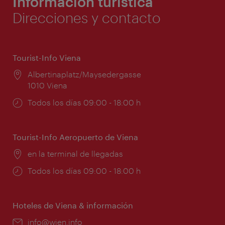
Información turística
Direcciones y contacto
Tourist-Info Viena
Lugar:
Albertinaplatz/Maysedergasse
1010 Viena
Horarios
Todos los días 09:00 - 18:00 h
de
apertura:
Tourist-Info Aeropuerto de Viena
Lugar:
en la terminal de llegadas
Horarios
Todos los días 09:00 - 18:00 h
de
apertura:
Hoteles de Viena & información
e-
info@wien.info