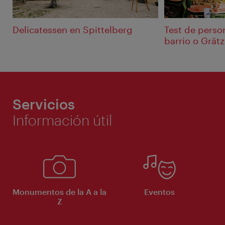
Delicatessen en Spittelberg
Test de perso
barrio o Grätz
Servicios
Información útil
Monumentos de la A a la
Eventos
Z