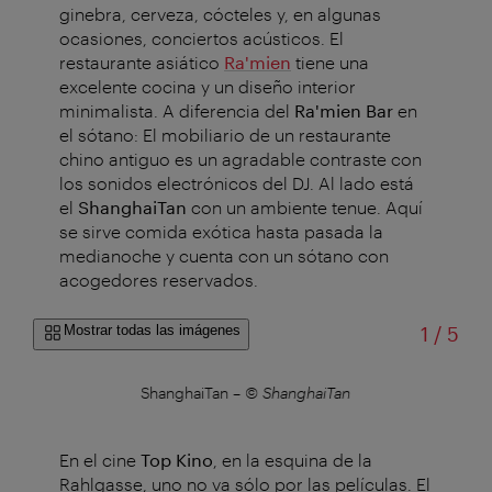
ginebra, cerveza, cócteles y, en algunas
ocasiones, conciertos acústicos. El
restaurante asiático
Ra'mien
tiene una
excelente cocina y un diseño interior
minimalista. A diferencia del
Ra'mien Bar
en
el sótano: El mobiliario de un restaurante
chino antiguo es un agradable contraste con
los sonidos electrónicos del DJ. Al lado está
el
ShanghaiTan
con un ambiente tenue. Aquí
se sirve comida exótica hasta pasada la
medianoche y cuenta con un sótano con
acogedores reservados.
de
Mostrar todas las imágenes
1
/
5
ShanghaiTan
–
© ShanghaiTan
En el cine
Top Kino
, en la esquina de la
Rahlgasse, uno no va sólo por las películas. El