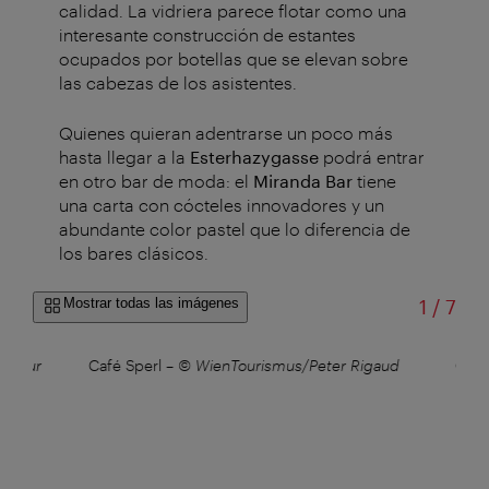
calidad. La vidriera parece flotar como una
interesante construcción de estantes
ocupados por botellas que se elevan sobre
las cabezas de los asistentes.
Quienes quieran adentrarse un poco más
hasta llegar a la
Esterhazygasse
podrá entrar
en otro bar de moda: el
Miranda Bar
tiene
una carta con cócteles innovadores y un
abundante color pastel que lo diferencia de
los bares clásicos.
de
Mostrar todas las imágenes
1
/
7
itektur
Café Sperl
–
© WienTourismus/Peter Rigaud
Café