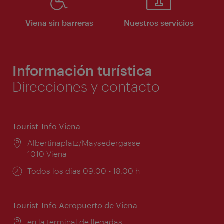
Viena sin barreras
Nuestros servicios
Información turística
Direcciones y contacto
Tourist-Info Viena
Lugar:
Albertinaplatz/Maysedergasse
1010 Viena
Horarios
Todos los días 09:00 - 18:00 h
de
apertura:
Tourist-Info Aeropuerto de Viena
Lugar:
en la terminal de llegadas