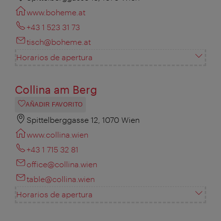
www.boheme.at
+43 1 523 31 73
tisch@boheme.at
Horarios de apertura
Collina am Berg
AÑADIR FAVORITO
Spittelberggasse 12, 1070 Wien
www.collina.wien
+43 1 715 32 81
office@collina.wien
table@collina.wien
Horarios de apertura