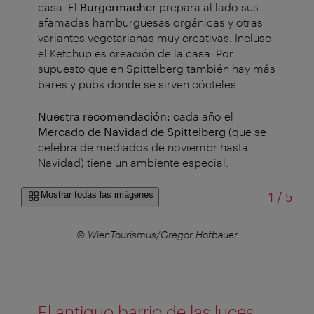
casa. El
Burgermacher
prepara al lado sus
afamadas hamburguesas orgánicas y otras
variantes vegetarianas muy creativas. Incluso
el Ketchup es creación de la casa.
Por
supuesto que en Spittelberg también hay más
bares y pubs donde se sirven cócteles.
Nuestra recomendación:
cada año el
Mercado de Navidad de Spittelberg
(que se
celebra de mediados de noviembr hasta
Navidad) tiene un ambiente especial.
de
Mostrar todas las imágenes
1
/
5
–
©
© WienTourismus/Gregor Hofbauer
El antiguo barrio de las luces