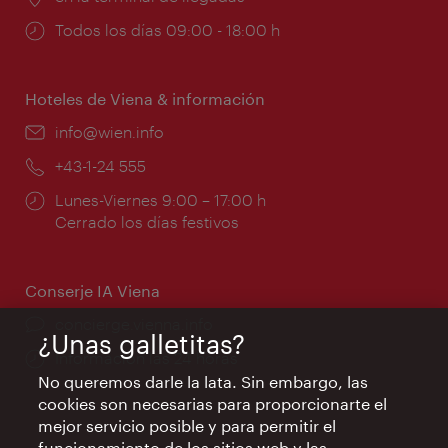
Horarios
Todos los días 09:00 - 18:00 h
de
apertura:
Hoteles de Viena & información
e-
info@wien.info
mail:
Teléfono:
+43-1-24 555
Horarios
Lunes-Viernes 9:00 – 17:00 h
de
Cerrado los días festivos
apertura:
Conserje IA Viena
concierge.vienna.info
¿Unas galletitas?
Información las 24 horas
No queremos darle la lata. Sin embargo, las
cookies son necesarias para proporcionarte el
mejor servicio posible y para permitir el
funcionamiento de los sitios web y las