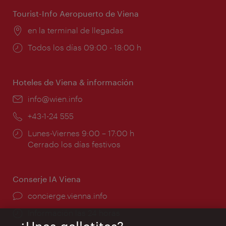
apertura:
Tourist-Info Aeropuerto de Viena
Lugar:
en la terminal de llegadas
Horarios
Todos los días 09:00 - 18:00 h
de
apertura:
Hoteles de Viena & información
e-
info@wien.info
mail:
Teléfono:
+43-1-24 555
Horarios
Lunes-Viernes 9:00 – 17:00 h
de
Cerrado los días festivos
apertura:
Conserje IA Viena
concierge.vienna.info
Información las 24 horas