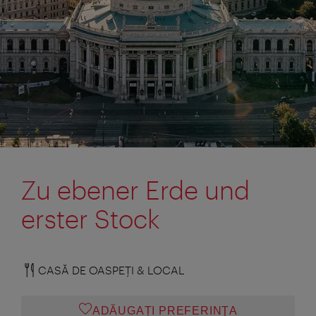
Zu ebener Erde und
erster Stock
CASĂ DE OASPEŢI & LOCAL
ADĂUGAȚI PREFERINŢA