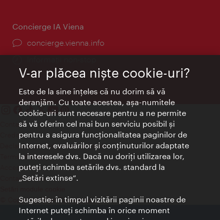
Concierge IA Viena
concierge.vienna.info
Informații non-stop
V-ar plăcea nişte cookie-uri?
Este de la sine înţeles că nu dorim să vă
deranjăm. Cu toate acestea, aşa-numitele
cookie-uri sunt necesare pentru a ne permite
să vă oferim cel mai bun serviciu posibil şi
Contact
pentru a asigura funcţionalitatea paginilor de
Credits
Internet, evaluărilor şi conţinuturilor adaptate
Declaraţie privind protecţia datelor
la interesele dvs. Dacă nu doriţi utilizarea lor,
Terms of Use
puteţi schimba setările dvs. standard la
Accesibilitate
„Setări extinse“.
Contact presa
Setări module cookie
Sugestie: în timpul vizitării paginii noastre de
© Copyright Wien Tourismus
Internet puteţi schimba în orice moment