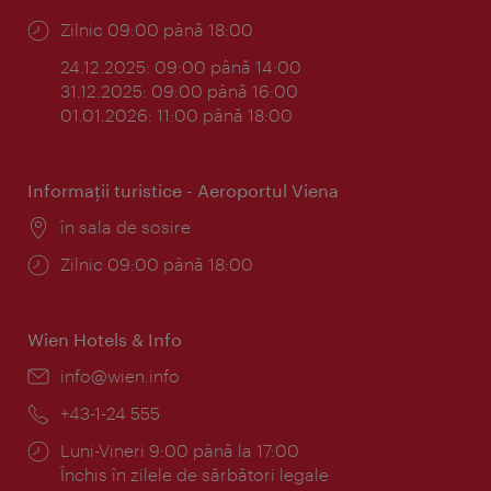
Program:
Zilnic 09:00 până 18:00
24.12.2025: 09:00 până 14:00
31.12.2025: 09:00 până 16:00
01.01.2026: 11:00 până 18:00
Informaţii turistice - Aeroportul Viena
Locul:
în sala de sosire
Program:
Zilnic 09:00 până 18:00
Wien Hotels & Info
E-
info@wien.info
mail:
Telefon:
+43-1-24 555
Program:
Luni-Vineri 9:00 până la 17:00
Închis în zilele de sărbători legale