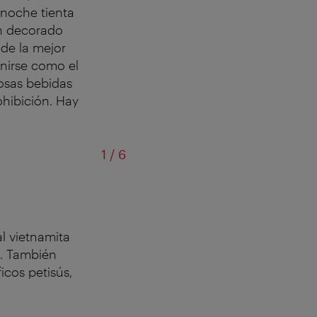
 noche tienta
n decorado
 de la mejor
nirse como el
osas bebidas
ohibición. Hay
de
1
/
6
Kaff
l vietnamita
s. También
icos petisús,