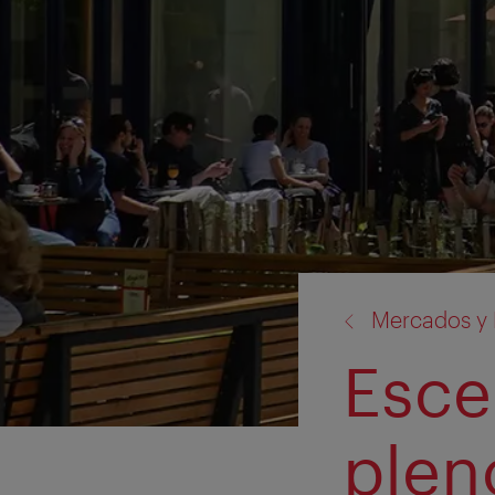
volver
Mercados y D
a:
Esce
plen