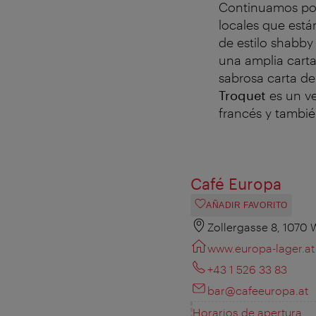
Continuamos por
locales que está
de estilo shabby
una amplia carta
sabrosa carta d
Troquet
es un ve
francés y tambié
Café Europa
AÑADIR FAVORITO
Zollergasse 8, 1070 
www.europa-lager.at
+43 1 526 33 83
bar@cafeeuropa.at
Horarios de apertura