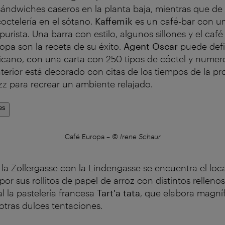
sándwiches caseros en la planta baja, mientras que de
octelería en el sótano.
Kaffemik
es un café-bar con u
 purista. Una barra con estilo, algunos sillones y el café
opa son la receta de su éxito.
Agent Oscar
puede defi
icano, con una carta con 250 tipos de cóctel y numer
interior está decorado con citas de los tiempos de la pr
azz para recrear un ambiente relajado.
es
Café Europa
–
© Irene Schaur
 la Zollergasse con la Lindengasse se encuentra el loca
por sus rollitos de papel de arroz con distintos relleno
l la pastelería francesa
Tart'a tata
, que elabora magníf
otras dulces tentaciones.