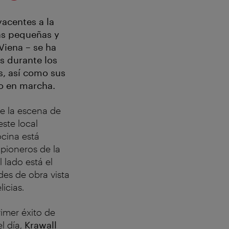
yacentes a la
tas pequeñas y
Viena – se ha
s durante los
es, así como sus
go en marcha.
e la escena de
ste local
ocina está
 pioneros de la
 lado está el
des de obra vista
icias.
rimer éxito de
l día,
Krawall