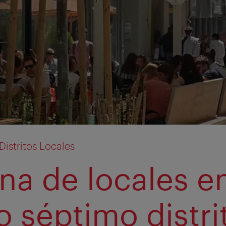
istritos Locales
na de locales e
o séptimo distri