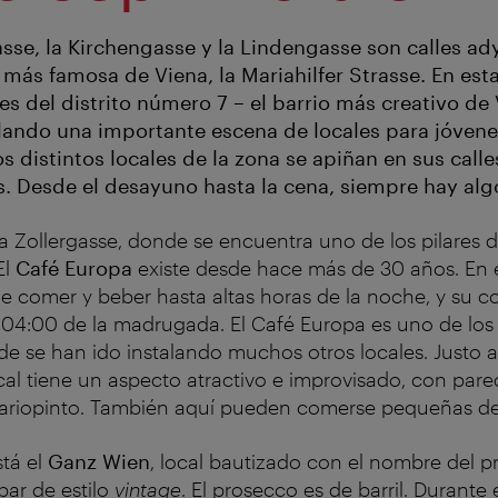
asse, la Kirchengasse y la Lindengasse son calles ad
s más famosa de Viena, la Mariahilfer Strasse. En es
s del distrito número 7 – el barrio más creativo de 
lando una importante escena de locales para jóvene
s distintos locales de la zona se apiñan en sus call
os. Desde el desayuno hasta la cena, siempre hay al
Zollergasse, donde se encuentra uno de los pilares d
El
Café Europa
existe desde hace más de 30 años. En e
 comer y beber hasta altas horas de la noche, y su c
s 04:00 de la madrugada. El Café Europa es uno de los
de se han ido instalando muchos otros locales. Justo al
ocal tiene un aspecto atractivo e improvisado, con pare
variopinto. También aquí pueden comerse pequeñas del
stá el
Ganz Wien
, local bautizado con el nombre del p
bar de estilo
vintage
. El prosecco es de barril.
Durante e