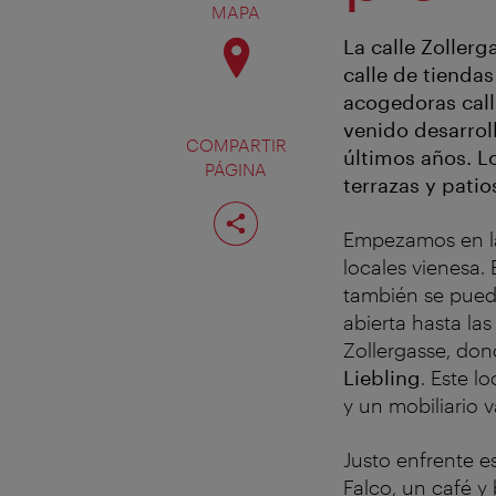
MAPA
La calle Zollerg
calle de tienda
acogedoras calle
venido desarrol
COMPARTIR
últimos años. Lo
PÁGINA
terrazas y pati
Compartir
página
Empezamos en la 
locales vienesa. 
también se puede
abierta hasta la
Zollergasse, don
Liebling
. Este l
y un mobiliario 
Justo enfrente e
Falco, un café y 