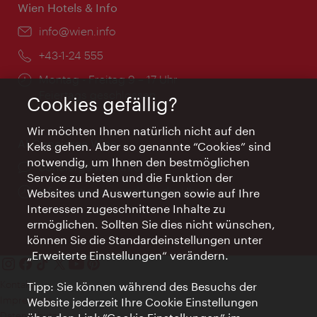
Wien Hotels & Info
Email:
info@wien.info
Telefon:
+43-1-24 555
Öffnungszeiten:
Montag - Freitag 9 – 17 Uhr
Feiertags geschlossen
Cookies gefällig?
Wir möchten Ihnen natürlich nicht auf den
AI Concierge Wien
Keks gehen. Aber so genannte “Cookies” sind
notwendig, um Ihnen den bestmöglichen
Ort:
concierge.wien.info
Service zu bieten und die Funktion der
Öffnungszeiten:
Informationen rund um die Uhr
Websites und Auswertungen sowie auf Ihre
Interessen zugeschnittene Inhalte zu
ermöglichen. Sollten Sie dies nicht wünschen,
können Sie die Standardeinstellungen unter
„Erweiterte Einstellungen“ verändern.
Kontakt
Tipp: Sie können während des Besuchs der
Impressum
Website jederzeit Ihre Cookie Einstellungen
Datenschutz